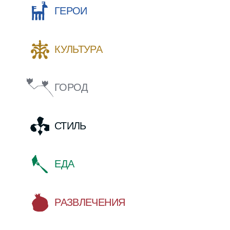
ПОДПИСАТЬСЯ
Политика конфиденциальности
Пользовательское соглашение
Политика обработки персональных
данных
Согласие на рекламную и
информационную рассылку
18
+
©
NODA,
2026
Все права защищены. Использование
материалов разрешено только при наличии
активной ссылки на источник.
* Instagram принадлежит компании Meta,
деятельность которой запрещена в РФ.