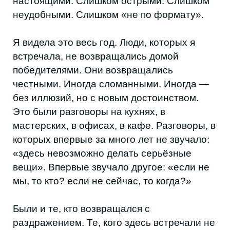
мы, то кто? если не сейчас, то когда?»
Были и те, кто возвращался с
раздражением. Те, кого здесь встречали не
аплодисментами, а скепсисом. Те, кому
говорили: «слишком умные», «слишком
городские», «слишком
профессиональные», «слишком
самостоятельные». Те, кто столкнулся с
городом, который всё ещё учится
принимать новое поколение — без попытки
исправить его под старые стандарты. В
этом конфликте, честно говоря, и был весь
Дагестан 2025 года: распахнутый — и
одновременно сопротивляющийся.
Хотящий меняться — и привычно упрямый.
Ждущий нового — и боящийся его.
Именно в этом разломе жила NODA. Мы
видели, как культура растёт быстрее, чем