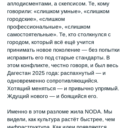
инфраструктура. Как идеи появляются
быстрее, чем появляются помещения, где
им было бы место. Как люди взрослеют
быстрее, чем город успевает
перестроиться. Как каждый, кто делает,
делает «вперёд реальности» — с риском, с
усталостью, без сетки безопасности. Но
всё равно делает.
Это был год, когда стало понятно: уезжать
за подтверждением больше нет смысла.
Потому что подтверждение, которое
действительно важно, — внутреннее. И оно
приходит только в момент столкновения с
правдой. С пониманием, что дом — это не
то, что тебя поддерживает. Дом — это то,
что тебя проверяет. На прочность. На
намерение. На зрелость.
2025 стал годом, когда мы отказались от
роли «гостей у жизни» и впервые повели