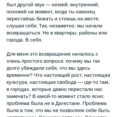
очень простого вопроса: почему мы так
долго убеждали себя, что мы здесь
временно? Что настоящий рост, настоящая
культура, настоящая свобода — где-то там,
в городах, которые давно перестали нас
замечать? В какой-то момент стало ясно:
проблема была не в Дагестане. Проблема
была в том, что мы не позволяли себе быть
настоящими. Слишком острыми. Слишком
неудобными. Слишком «не по формату».
Я видела это весь год. Люди, которых я
встречала, не возвращались домой
победителями. Они возвращались
честными. Иногда сломанными. Иногда —
без иллюзий, но с новым достоинством.
Это были разговоры на кухнях, в
мастерских, в офисах, в кафе. Разговоры, в
которых впервые за много лет не звучало:
«здесь невозможно делать серьёзные
вещи». Впервые звучало другое: «если не