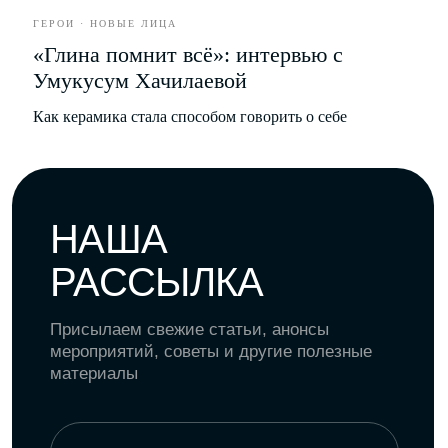
ЕДА
ГЕРОИ · НОВЫЕ ЛИЦА
«Глина помнит всё»: интервью с
РАЗВЛЕЧЕНИЯ
Умукусум Хачилаевой
Как керамика стала способом говорить о себе
БИЗНЕС
*
Рубрики
О проекте
Герои
Редакция
Культура
Вакансии
Город
Контакты