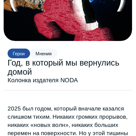
Герои
Мнения
Год, в который мы вернулись
домой
Колонка издателя NODA
2025 был годом, который вначале казался
слишком тихим. Никаких громких прорывов,
никаких «новых волн», никаких больших
перемен на поверхности. Но у этой тишины
был другой звук — низкий, внутренний,
похожий на момент, когда ты наконец
перестаёшь бежать и стоишь на месте,
слушая себя. Так, незаметно, мы начали
возвращаться. Не в квартиры, районы или
города. В себя.
Для меня это возвращение началось с