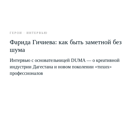
НАША
ГЕРОИ · ИНТЕРВЬЮ
Фарида Гичиева: как быть заметной без
РАССЫЛКА
шума
Присылаем свежие статьи, анонсы
Интервью с основательницей DUMA — о креативной
мероприятий, советы и другие полезные
индустрии Дагестана и новом поколении «тихих»
материалы
профессионалов
Я соглашаюсь с условиями
Политики обработки
персональных данных
Я даю согласие на получение
рекламной