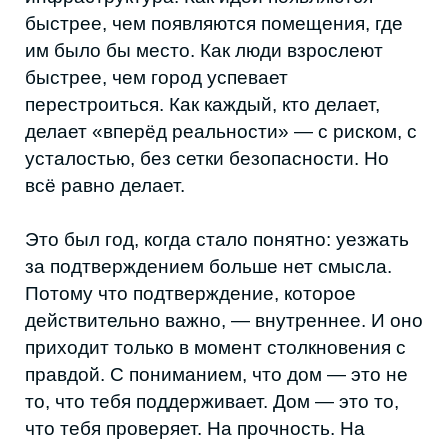
себя как хозяева своего пространства. Мы
начали говорить на своём языке, а не на
удобном. Делать не «как принято», а как
правильно. Смотреть не вверх, а вокруг —
на тех, кто рядом. В этом и было наше
настоящее возвращение: в зрелость,
которую мы долго от себя прятали.
2026 начнётся с другой интонации. Мы
больше не будем ждать, когда нас
«допустят» к разговору или когда появится
идеальный момент. Мы сами — момент. И
если в 2025-м мы возвращались домой, то
в 2026-м мы впервые скажем вслух то, что
долго боялись признать: быть настоящими
иногда страшнее, чем уезжать. Но мы всё
равно останемся.
2026 — год, когда мы перестали бояться
быть слишком настоящими.