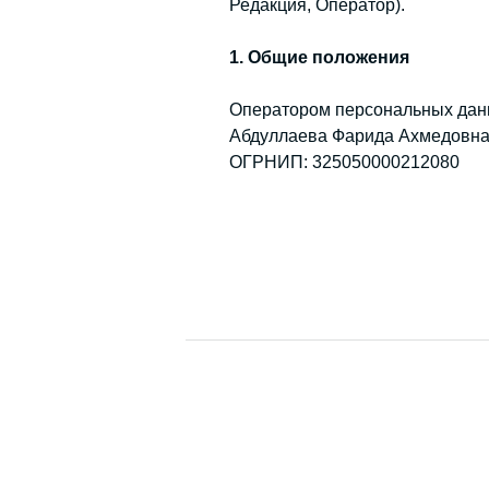
Редакция, Оператор).
1. Общие положения
Оператором персональных дан
Абдуллаева Фарида Ахмедовн
ОГРНИП: 325050000212080
ИНН: 057101710700
1.1. Оператор обязуется собл
27.07.2006 г. и иных норматив
1.2. Настоящая Политика прим
деятельности, включая, но не о
пользователями сайта (при з
участниками интервью, редак
респондентами опросов, исс
иными лицами, персональные
1.3. Сбор и обработка персон
Политикой, включая коммуникац