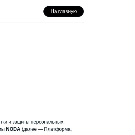
На главную
отки и защиты персональных
рмы
NODA
(далее — Платформа,