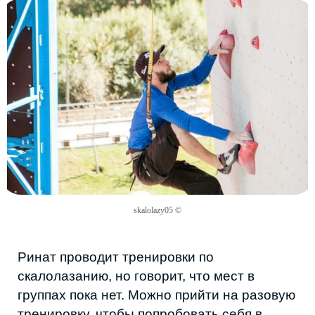
скалах Тарки-Тау, куда тоже можно прийти,
даже если спортсмен не состоит в клубе.
Разовое занятие стоит 500 рублей.
По договоренности можно прийти своей
компанией от пяти человек — с семьей,
друзьями или коллегами, и Ринат проведет
групповую тренировку на скалах.
skalolazy05 ©