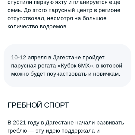
ТРИАТЛОН
Мультиспортивная гонка, состоящая из
бега, велогонки и плавания, — самый
новый из всех видов спорта. Условия для
этого в Дагестане хорошие: море, озера и
водохранилища, природные просторы и
большое количество спортивных залов с
необходимыми тренажерами.
В регионе уже есть Федерация триатлона,
которая проводит детские и взрослые
соревнования. В прошлом году в гонке по
триатлону участвовало 120 детей.
Также запускается новый проект Peakman
Triathlon League, который будет проводить
официальные старты. Других сообществ и
клубов, где могли бы тренироваться и
готовиться к стартам атлеты, пока нет. Пока