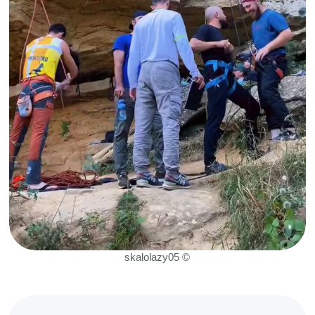
ВОДНЫЕ ВИДЫ СПОРТА
Длинная береговая линия Каспийского
моря, стабильные ветра и большое
количество удобных пляжей — идеальные
природные условия для развития водных
видов спорта в Дагестане. При этом
кайтсерфинг, виндсерфинг и яхтинг только
начинают набирать обороты.
Летом в море можно заметить ребят на
досках с воздушными змеями. Их немного,
и со стороны кажется, будто каждый
катается сам по себе.
На самом деле культура водных видов
спорта хоть и небольшая, но формируется.
И это движение поддерживается