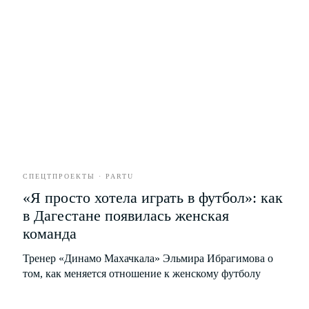
18
+
©
NODA,
2026
Все права защищены. Использование
материалов разрешено только при наличии
активной ссылки на источник.
* Instagram принадлежит компании Meta,
деятельность которой запрещена в РФ.
Разработка сайта
СПЕЦТПРОЕКТЫ · PARTU
«Я просто хотела играть в футбол»: как
в Дагестане появилась женская
команда
Тренер «Динамо Махачкала» Эльмира Ибрагимова о
том, как меняется отношение к женскому футболу