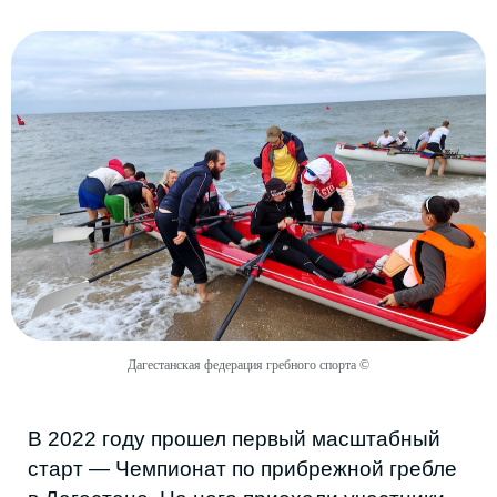
клубы, привлекать людей и ресурсы и
продолжать делать, пока об этом не узнают
все.
Многие виды спорта начинают расти
именно из желания местных. И пусть этот
процесс не быстрый, но результат уже
заметен.
Дата
Автор
20 марта 2026 г.
Елизавета Боровкова
Дагестанская федерация гребного спорта ©