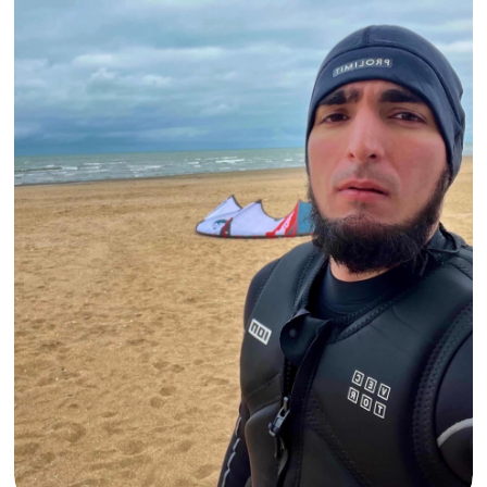
тренировок, они приходили каждое утро,
чтобы снова сесть в лодку. Тренировки
проходили на море и озере Ак-Гёль, а в
холодное время года — на гребном
тренажере.
В 2022 году прошел первый масштабный