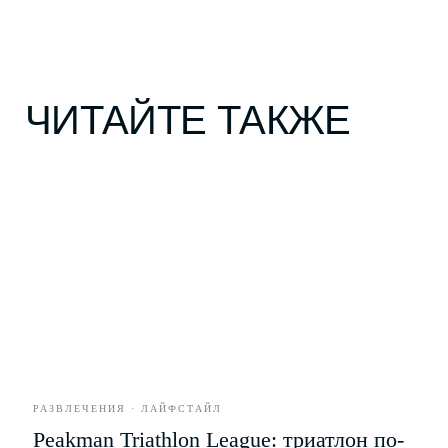
*
Рубрики
О проекте
Герои
Редакция
Культура
Вакансии
Город
Контакты
Стиль
Еда
Развлечения
Бизнес
Партнёрство
Рекламодателям
Рассылка новых материалов
РАЗВЛЕЧЕНИЯ · ЛАЙФСТАЙЛ
Peakman Triathlon League: триатлон по-