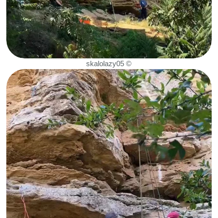
В мае планируется чемпионат по
скалолазанию в Буйнакске, в июне —
открытая тренировка на скалах Тарки-
Тау, а в конце июля — всероссийский
фестиваль.
Скалолазание стало для ребят не просто
хобби, а образом жизни. Они ездят
командой на тренировки и соревнования за
пределы республики, осваивают новые
скалодромы и ищут любую возможность
выбраться в горы, чтобы полазить по
природным скалам.