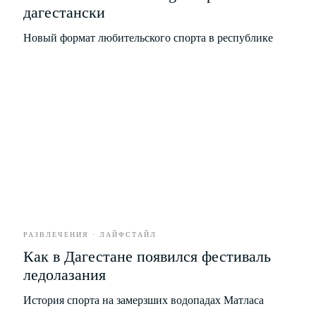
дагестански
Новый формат любительского спорта в республике
Я соглашаюсь с условиями
Политики обработки
персональных данных
Я даю согласие на получение
рекламной
и информационной рассылки
ПОДПИСАТЬСЯ
Политика конфиденциальности
Пользовательское соглашение
Политика обработки персональных
данных
РАЗВЛЕЧЕНИЯ · ЛАЙФСТАЙЛ
Согласие на рекламную и
Как в Дагестане появился фестиваль
информационную рассылку
ледолазания
История спорта на замерзших водопадах Матласа