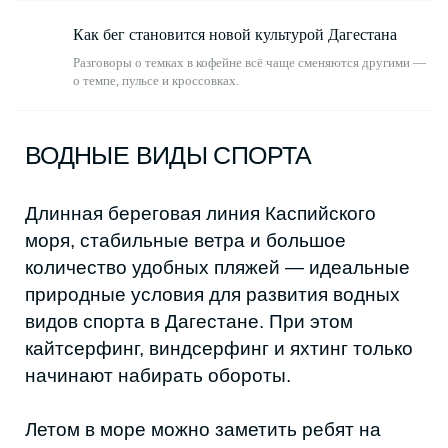
Как бег становится новой культурой Дагестана
Разговоры о темках в кофейне всё чаще сменяются другими —
о темпе, пульсе и кроссовках.
Из личных архивов Абдуллы ©