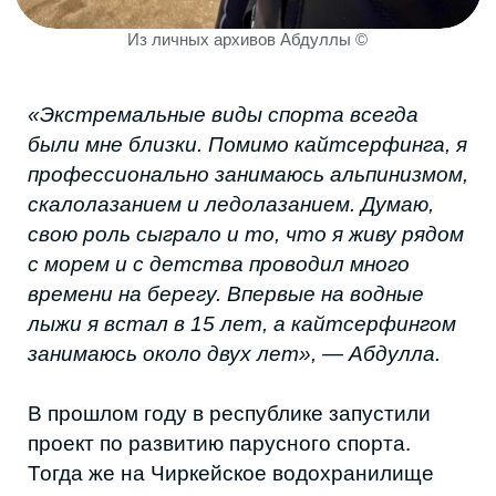
старт — Чемпионат по прибрежной гребле
в Дагестане. На него приехали участники
почти из 10 регионов. С того момента
соревнования стали проходить чаще и
даже добавился новый формат — гребля-
индор, где спортсмены гребут не в лодке на
воде, а на тренажере. В январе этого года
в чемпионате участвовало уже более 70
местных спортсменов.
Сейчас секции по гребному спорту есть
в трех спортивных школах Дагестана:
Спортивная школа Каспий
Спортивная школа Парус
Спортивная школа олимпийского
резерва им. А.М. Мирзабекова