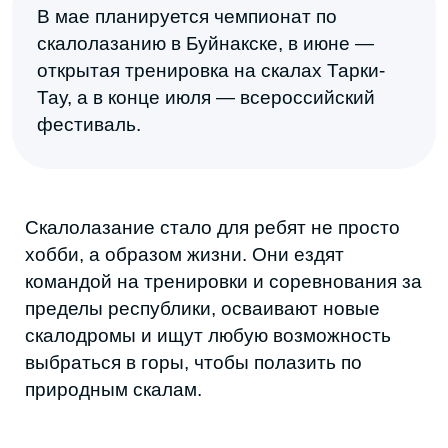
Федерацией парусного спорта на пляже
«Оазис», где проходят тренировки и
соревнования. Параллельно есть и
локальное сообщество — те, кто катается
круглый год, независимо от сезона.
Абдулла Магомедов — изначально
альпинист и скалолаз, при этом увлекается
и водными видами спорта тоже.