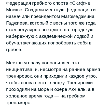
спортсмены, в основном, готовятся
самостоятельно и ездят на старты в другие
регионы.
Скалолазание, кайтсерфинг,
виндсерфинг, яхтинг, гребля и триатлон
— далеко не все виды спорта, которые
сейчас активно развиваются в регионе.
Это значит, что есть высокий спрос и
большой потенциал у местных
спортсменов.
Новое поколение всё реже идет
стандартным путем и чаще стремится
пробовать что-то новое. Даже если для
этого нужно начинать с нуля и своими
силами развивать инициативу: создавать