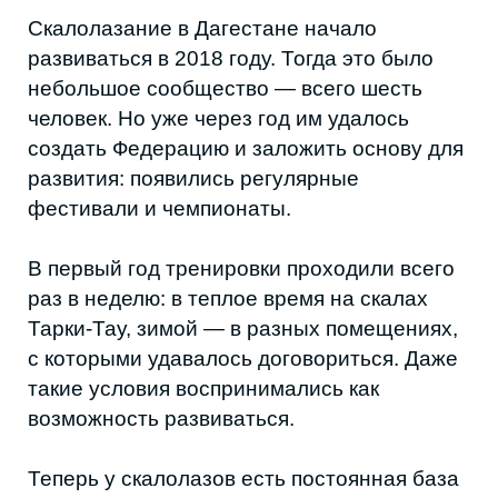
такие условия воспринимались как
возможность развиваться.
Теперь у скалолазов есть постоянная база
в Колледже гражданской обороны и ЧС, где
они тренируются трижды в неделю. А само
сообщество выросло почти до 100 человек
по всему региону.
«В Дагестане отличные условия для
развития скалолазания: много скал, но
пока не хватает ресурсов, чтобы
подготовить трассы. Пока у нас есть
маленький скалодром, а на скалах всего 15
трасс, в то время как в других регионах
минимум 50. Но мы не отчаиваемся и не
останавливаемся, планируем в ближайшее
время открыть еще 10», — Ринат Закаев,
президент Федерации скалолазания РД.