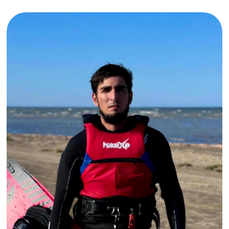
«Экстремальные виды спорта всегда
были мне близки. Помимо кайтсерфинга, я
профессионально занимаюсь альпинизмом,
скалолазанием и ледолазанием. Думаю,
свою роль сыграло и то, что я живу рядом
с морем и с детства проводил много
времени на берегу. Впервые на водные
лыжи я встал в 15 лет, а кайтсерфингом
занимаюсь около двух лет», — Абдулла.
В прошлом году в республике запустили
проект по развитию парусного спорта.
Тогда же на Чиркейское водохранилище
спустили первую яхту и планируется еще
семь. До этого парусный центр в регионе
отсутствовал, несмотря на большое
количество водоемов.