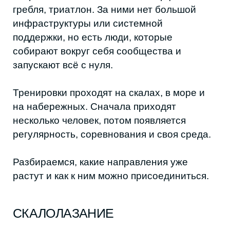
несколько человек, потом появляется
регулярность, соревнования и своя среда.
Разбираемся, какие направления уже
растут и как к ним можно присоединиться.
СКАЛОЛАЗАНИЕ
Скалолазание в Дагестане начало
развиваться в 2018 году. Тогда это было
небольшое сообщество — всего шесть
человек. Но уже через год им удалось
создать Федерацию и заложить основу для
развития: появились регулярные
фестивали и чемпионаты.
В первый год тренировки проходили всего
раз в неделю: в теплое время на скалах
Тарки-Тау, зимой — в разных помещениях,
с которыми удавалось договориться. Даже