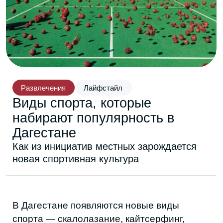
Развлечения
Лайфстайл
Виды спорта, которые
набирают популярность в
Дагестане
Как из инициатив местных зарождается
новая спортивная культура
В Дагестане появляются новые виды
спорта — скалолазание, кайтсерфинг,
гребля, триатлон. За ними нет большой
инфраструктуры или системной
поддержки, но есть люди, которые
собирают вокруг себя сообщества и
запускают всё с нуля.
Тренировки проходят на скалах, в море и
на набережных. Сначала приходят