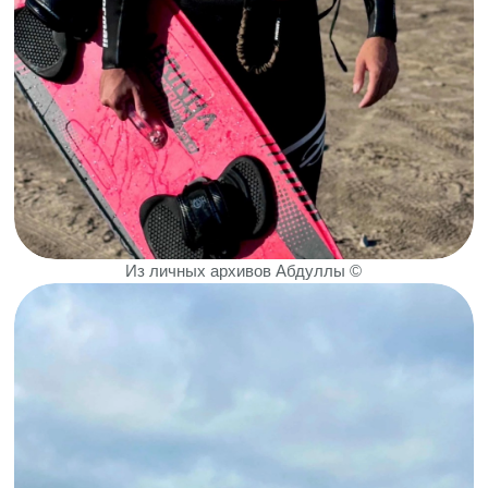
10-12 апреля в Дагестане пройдет
парусная регата «Кубок 6МХ», в которой
можно будет поучаствовать и новичкам.
ГРЕБНОЙ СПОРТ
В 2021 году в Дагестане начали развивать
греблю — эту идею поддержала и
Федерация гребного спорта «Скиф» в
Москве. Создали местную федерацию и
назначили президентом Магомедэмина
Гаджиева, который с весны того же года
стал регулярно выходить на городскую
набережную с академической лодкой и
обучал желающих попробовать себя в
гребле.
Местным сразу понравилась эта
инициатива, и, несмотря на раннее время