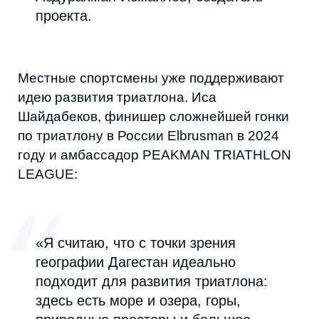
в
Telegram
и
Instagram
* — чтобы первыми
узнавать о событиях и городской жизни
Дагестана.
Дата
Автор
13 января 2026 г.
Елизавета Боровкова
Поделиться в соцсетях