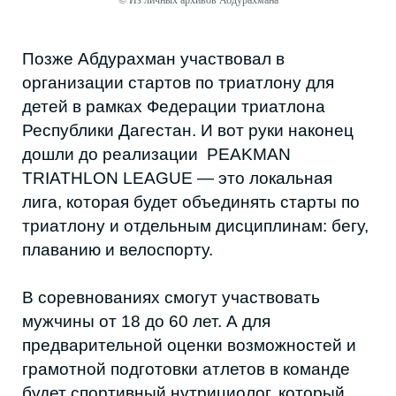
© Из личных архивов Абдурахмана
ФОРМАТЫ И ДИСТАНЦИИ
Лига ориентирована как на новичков, так и
на опытных любителей. Форматы стартов
будут варьироваться:
Indoor-старты — короткие, но скоростные:
плавание — 750 м
велоэтап — 20 км
бег — 5 км
Уличные старты — в перспективе
возможны дистанции вплоть до
«железной»:
плавание — 3,8 км
велоэтап — 180 км
бег — 42,2 км
В первый год команда планирует начать с