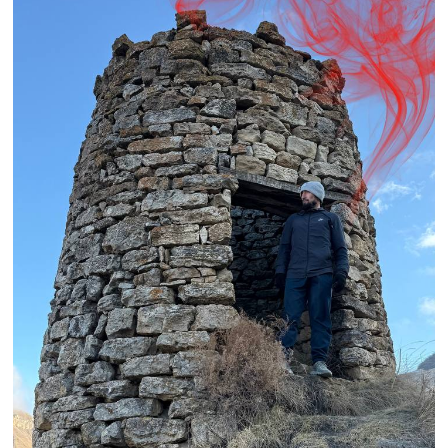
году и амбассадор PEAKMAN TRIATHLON
LEAGUE:
«Я считаю, что с точки зрения
географии Дагестан идеально
подходит для развития триатлона:
здесь есть море и озера, горы,
природные просторы и большое
количество фитнес-клубов, которые
заинтересованы в проведении
соревнований в indoor-формате. А
среди спортсменов мы всё больше
наблюдаем людей, которые
вовлекаются в циклические виды
спорта и растут в силе и скорости от
старта к старту».