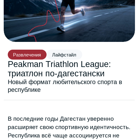
Развлечения
Лайфстайл
Peakman Triathlon League:
триатлон по-дагестански
Новый формат любительского спорта в
республике
В последние годы Дагестан уверенно
расширяет свою спортивную идентичность.
Республика всё чаще ассоциируется не
только с борьбой, но и с бегом, спортивным
туризмом и любительским спортом в целом.
Местные всё больше уделяют времени
велоспорту и плаванию, и этот вектор
закономерно приводит к следующему шагу
— развитию триатлона, олимпийского вида
спорта, который в постковидный период
начал стремительно набирать