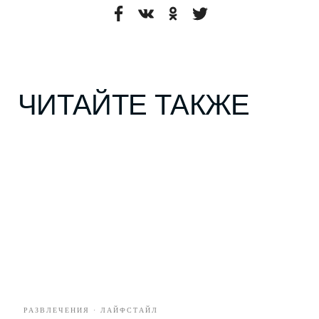
Я соглашаюсь с условиями
Политики обработки
персональных данных
Я даю согласие на получение
рекламной
и информационной рассылки
ПОДПИСАТЬСЯ
ГЕРОИ
КУЛЬТУРА
ГОРОД
РАЗВЛЕЧЕНИЯ · ЛАЙФСТАЙЛ