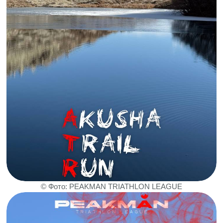
© Фото: PEAKMAN TRIATHLON LEAGUE
«Маршруты продумываются таким
образом, чтобы было разнообразие
ландшафта, источники воды, а также
интересные объекты архитектуры.
Для безопасности мы будем
страховать участников во время
спортивных мероприятий», —
Абдурахман Исмаилов, создатель
проекта.
Местные спортсмены уже поддерживают
идею развития триатлона. Иса
Шайдабеков, финишер сложнейшей гонки
по триатлону в России Elbrusman в 2024