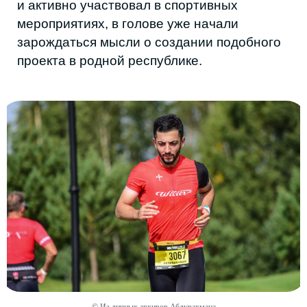
Позже Абдурахман участвовал в
организации стартов по триатлону для
детей в рамках Федерации триатлона
Республики Дагестан. И вот руки наконец
дошли до реализации PEAKMAN
TRIATHLON LEAGUE — это локальная
лига, которая будет объединять старты по
триатлону и отдельным дисциплинам: бегу,
плаванию и велоспорту.
В соревнованиях смогут участвовать
мужчины от 18 до 60 лет. А для
предварительной оценки возможностей и
грамотной подготовки атлетов в команде
будет спортивный нутрициолог, который
сможет давать индивидуальные
рекомендации участникам для успешного
старта и финиша.