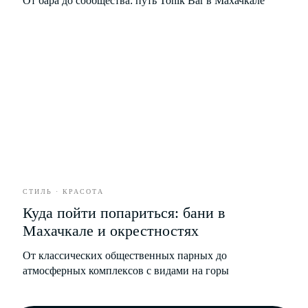
От бара до сообщества: путь Tonik Bar в Махачкале
Герои
Редакция
Культура
Вакансии
Город
Контакты
Стиль
Еда
Развлечения
Бизнес
Партнёрство
Рекламодателям
Рассылка новых материалов
СТИЛЬ · КРАСОТА
Куда пойти попариться: бани в
Махачкале и окрестностях
От классических общественных парных до
атмосферных комплексов с видами на горы
Я соглашаюсь с условиями
Политики обработки
персональных данных