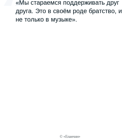
— говорит Арсений.
Епанчин тоже считает, что здесь непросто
с порогом местного одобрения:
«У нас свадебная нация. Там, где нет
религиозных противоречий, наши
люди живут праздником. Поэтому и
музыку предпочитают
зажигательную».
По мнению Mo i, проблема в отсутствии
индустрии:
© «Епанчин»