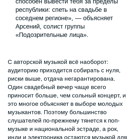
Музыку «Подозрительных лиц» Арсений
называет философской, с восточным
влиянием и местными ритмами.
Любопытная деталь: коллектив, который
называют одним из самых сильных в
республике, до сих пор не выпустил ни
одной песни. По словам Арсения, запись
всё-таки ведётся.
Живые выступления при этом остаются
основной формой существования группы.
Чаще всего они играют в арт-кафе
«Нирвана» в Каспийске и на площадке
«Одинокого стула».