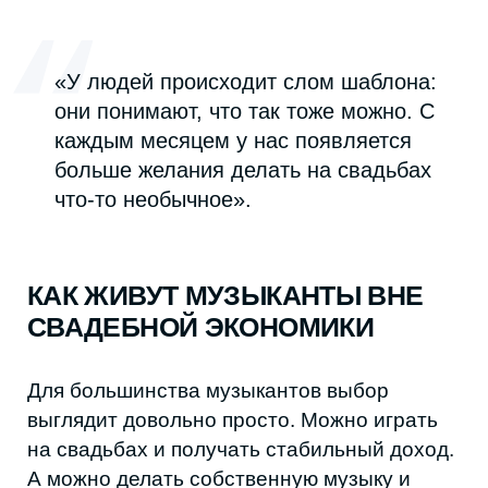
сольно уходит в дарк-фолк и шугейз. Она
уже выступала на «Одиноком стуле», а
также давала сольный концерт в JamBar.
Параллельно Мэри публикует музыку в
личном телеграм-канале.
«Популярность — это знак, что есть
люди, которым что-то твое
откликнулось... а это очень приятно!
Но и камерный формат имеет свое
обаяние»