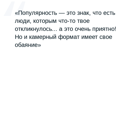
Точек, где всё это звучит живьём, немного,
и они нестабильны: арт-кафе «Нирвана»,
где удобно играть джемы, недавно
открывшийся JamBar, проект «Город 1857»
с акустическими вечерами. На концертах
независимых артистов бывает от 30 до 150
человек, в среднем 50–70.