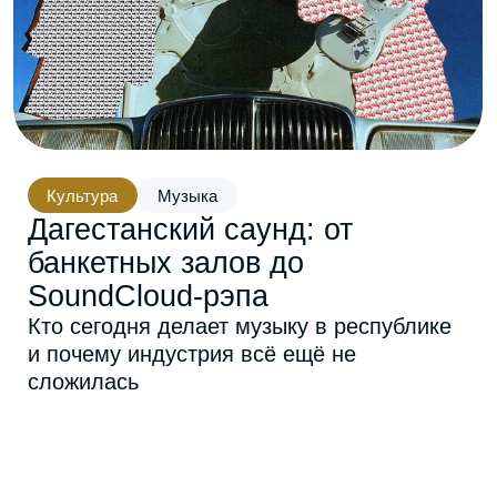
Культура
Музыка
Дагестанский саунд: от
банкетных залов до
SoundCloud-рэпа
Кто сегодня делает музыку в республике
и почему индустрия всё ещё не
сложилась
В Дагестане музыкой зарабатывают сотни
тысяч рублей в месяц. Но музыкальной
индустрии здесь почти нет.
Пятничный вечер в Махачкале. В
«Нирване» набилось семьдесят человек.