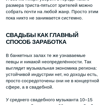
По словам Гусейна, барабанщика группы,
это попытка показать, что даже в
коммерческом сегменте можно уходить от
шаблона и постепенно менять ожидания
аудитории:
«У людей происходит слом шаблона:
они понимают, что так тоже можно. С
каждым месяцем у нас появляется
больше желания делать на свадьбах
что-то необычное».
КАК ЖИВУТ МУЗЫКАНТЫ ВНЕ
СВАДЕБНОЙ ЭКОНОМИКИ
Для большинства музыкантов выбор
выглядит довольно просто. Можно играть