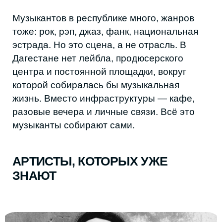
ЗНАЮТ
Самый известный пример артиста с
дагестанскими корнями — рэпер Lizer.
После успеха альбомов My Soul и «Не