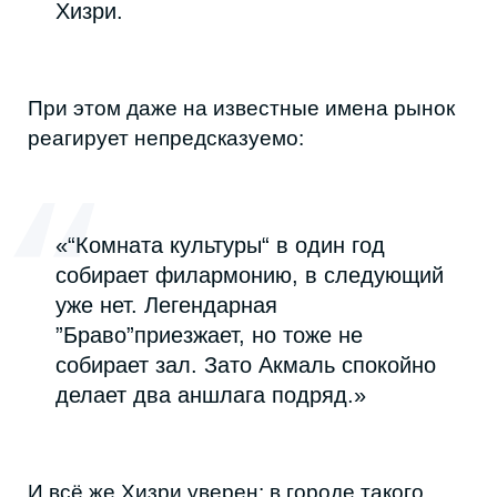
С авторской музыкой всё наоборот:
аудиторию приходится собирать с нуля,
риски выше, отдача негарантирована.
Один свадебный вечер чаще всего
приносит больше, чем сольный концерт, и
это многое объясняет в выборе молодых
музыкантов. Поэтому большинство
слушателей по-прежнему тянется к поп-
музыке и национальной эстраде, а рок,
инди и электроника остаются музыкой для
небольшой аудитории.
При этом граница между свадебной и
независимой сценой может быть не такой
очевидной. Пример — группа Niceman.
Коллектив выступает на свадьбах и
корпоративах, играет каверы, рок и
танцевальную музыку. Для индустрии
это новое звучание, но аудитория
воспринимает его тепло.