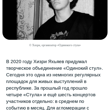
даже не в материале. Запрос есть,
материал постепенно появляется.
Самое сложное — научиться его
продавать. В конечном счёте всё
упирается в маркетинг», — объясняет
Хизри.
© Хизри, организатор «Одинокого стула»
При этом даже на известные имена рынок
реагирует непредсказуемо:
«“Комната культуры“ в один год
собирает филармонию, в следующий
уже нет. Легендарная
”Браво”приезжает, но тоже не
собирает зал. Зато Акмаль спокойно
делает два аншлага подряд.»