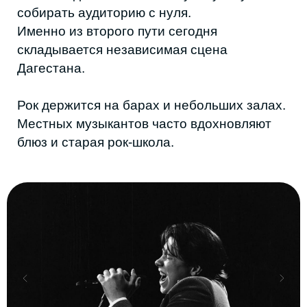
«ТриИкс» раньше выпускал музыку под
проектом Suft — у него уже тогда была
заметная аудитория. Сейчас музыкант
работает под новым именем и делает
музыку на стыке рэпа, хауса и попа,
выкладывает треки в Telegram и
SoundCloud. Как и Арсений, он описывает
независимую сцену как среду, где всё
держится на личных связях:
«Мы стараемся поддерживать друг
друга. Это в своём роде братство, и