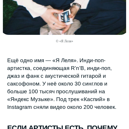
В 2020 году Хизри Яхьяев придумал
© «Я Леля»
творческое объединение «Одинокий стул».
Сегодня это одна из немногих регулярных
площадок для живых выступлений в
республике. За прошлый год прошло
четыре «Стула» и ещё шесть концертов
участников отдельно: в среднем по
событию в месяц. Для агломерации с
населением около миллиона человек это
немного.