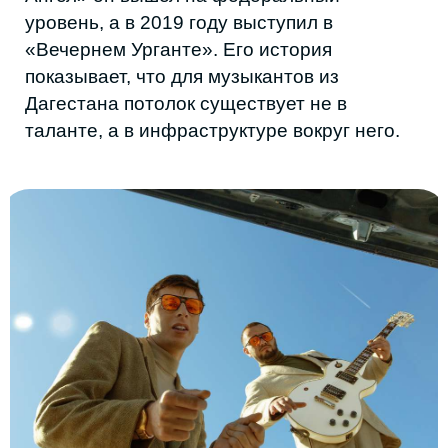
Группу «нееет, ты что» Рамазана Маллаева
и Расула Махалиева соединяет джаз, фанк,
соул и хип-хоп с местными отсылками и
сленгом. Даже название — это реакция
слушателя, для которого такая музыка
непривычна. За несколько лет вышли два
студийных альбома и лайв, прошли
выступления на Chess & Jazz, VK Fest,
«Стереолете» и «Дикой Мяте», а также в
«Квартирнике» на НТВ. Как и многие
независимые проекты, группа в какой-то
момент столкнулась с ограничениями
местной сцены и продолжила развитие уже
в Москве.