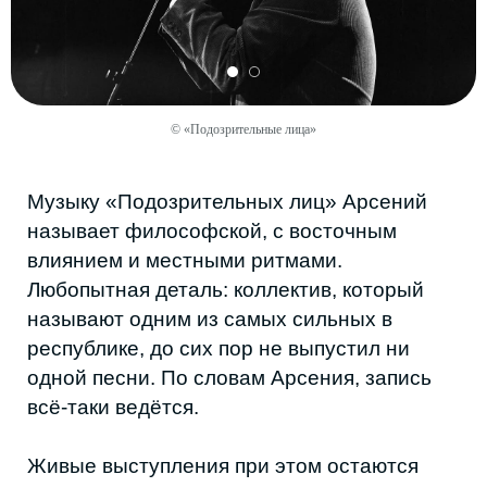
не только в музыке».
© «Подозрительные лица»
«Епанчин» называет своё творчество
«чем-то между абстрактным рэпом и
ассоциативным стихом», выкладывает
треки в паблике «Каспийский Ренессанс» и
личном телеграм-канале. Выступать в