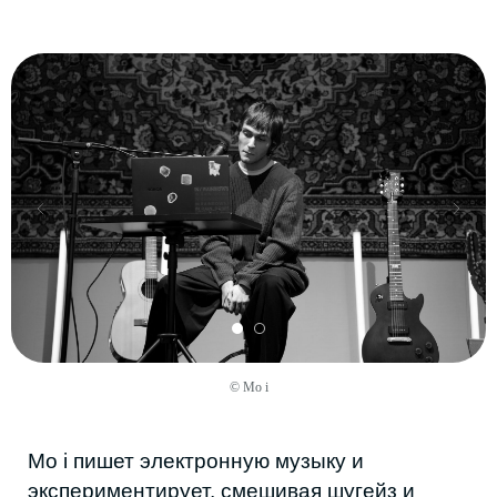
ЧТО МЕНЯЕТСЯ СЕЙЧАС
Почти каждый собеседник говорит одно и
то же: авторской музыки в республике
стало немного больше. Мэри вспоминает,
что в её 16 лет мог быть один концерт не
народной музыки в год. Сейчас их заметно
больше. Хизри подтверждает цифрами:
сегодня в среднем проходит один
авторский концерт раз в несколько
месяцев. Епанчин формулирует короче:
«Стало больше творчества. Люди начали
относиться к нему менее предвзято.
Появляются новые коллективы, имена».
© Mo i
Сегодня карьеру музыканта в Дагестане
чаще строят не лейблы и менеджеры, а
Telegram, рекомендации друзей и личная
узнаваемость. Пока именно эта
неформальная сеть выполняет функции