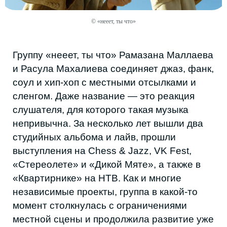
© «нееет, ты что»
Другой пример — АТАМ из Дербента.
После релиза «Процесса» он оказался в
поле зрения индустрии: сначала получил
поддержку объединения ACE, а затем
подписал контракт с лейблом GAZ — одним
из крупнейших игроков российского рэп-
рынка. Сегодня АТАМ выпускает новые
синглы, готовит дебютный альбом и
работает над совместными треками с
известными артистами.