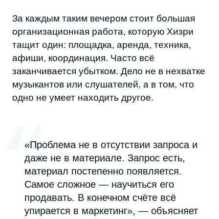
востребованных — почти до миллиона. У
узнаваемых артистов ставка за
выступление колеблется от 120 тысяч до
двух миллионов рублей. Здесь решают не
жанр и не качество в академическом
смысле, а устойчивый спрос.
«Это законы рынка. Свадеб много,
банкетных залов куча. Делаешь песни
у рабочих аранжировщиков,
добавляешь пару своих изюминок, и,
дай бог, получается хит. Такой хит
способен вывести тебя за пределы
республики: спеть на свадьбе в
соседнем регионе», — объясняет
Арсений, солист группы
«Подозрительные лица».