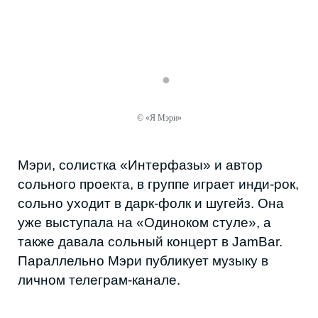
Mo i пишет электронную музыку и
экспериментирует, смешивая шугейз и
брейккор. Живые концерты он чаще всего
© «Я Мэри»
даёт на том же «Одиноком стуле» — одной
из немногих площадок, где авторская
музыка звучит вживую.
«Для меня музыка — это всецело моя
жизнь. Даже несмотря на то, что она
мне почти никакой отдачи не даёт, и я
не получаю денег с этого. Я
продолжаю её писать, исполнять и
слушать»