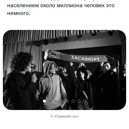
И всё же Хизри уверен: в городе такого
размера триста-пятьсот зрителей можно
собрать почти на любой жанр. Просто этим
пока никто не занимается системно.
СВАДЬБЫ КАК ГЛАВНЫЙ
СПОСОБ ЗАРАБОТКА
В банкетных залах те же узнаваемые
певцы и никакой неопределённости. Так
выглядит музыкальная экономика региона:
устойчивой индустрии нет, но доходы есть,
просто сосредоточены они не в концертной
сфере, а в свадебной.
У среднего свадебного музыканта 10–15
выступлений в месяц по 20 тысяч рублей.
© «Одинокий стул»
Это 200–300 тысяч. В активные сезоны
доход доходит до полумиллиона, у самых