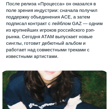
ЕСЛИ АРТИСТЫ ЕСТЬ, ПОЧЕМУ
ИНДУСТРИИ НЕТ?
На первый взгляд кажется, что с музыкой в
Дагестане всё в порядке. Артисты
выпускают альбомы, собирают фестивали
и подписывают контракты с лейблами. Но
ни один из этих музыкантов не вырос
внутри полноценной музыкальной
индустрии, и именно здесь начинается
главный парадокс местной сцены.