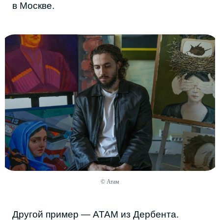
Ещё одно имя — «Я Леля». Инди-поп-
артистка, соединяющая R’n’B, инди-поп,
джаз и фанк с акустической гитарой и
саксофоном. У неё около 30 синглов и
больше 100 тысяч прослушиваний на
© Атам
«Яндекс Музыке». Под трек «Каспий» в
Instagram сняли видео около 200 человек.