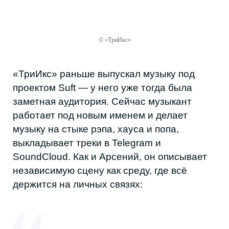
ОСТАТЬСЯ ИЛИ УЕХАТЬ?
© «ТриИкс»
Вопрос, можно ли построить карьеру, не
покидая республику, возникает почти в
каждом разговоре. Ответы у всех разные.
«ТриИкс» уверен, что место не решает и
все зависит от желания. Арсений смотрит
осторожнее: добиться известности в
Дагестане можно, но без продвижения
почти нереально.
Есть и проблема отношения:
«Семья говорит: “Сынок, фигнёй не
занимайся, занимайся нормальными
вещами”. Музыка — это не самая
респектабельная вещь в республике»,