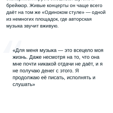
индустрии.
Главная проблема дагестанской сцены не в
отсутствии музыкантов: они есть.
Некоторые собирают федеральные
фестивали, другие набирают сотни тысяч
прослушиваний, третьи зарабатывают на
музыке больше многих офисных
сотрудников. Но почти каждый успешный
кейс существует вопреки системе, а не
благодаря ей. Возможно, главный вопрос
ближайших лет: появятся ли в Дагестане
собственные лейблы, площадки и
продюсеры раньше, чем очередной
талантливый музыкант купит билет в
Москву.
Дата
Автор
25 июня 2026 г.
Миясат Карахова