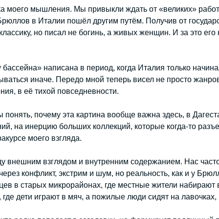
ка моего мышления. Мы привыкли ждать от «великих» работ
Брюллов в Италии пошёл другим путём. Получив от государс
лассику, но писал не богинь, а живых женщин. И за это его 
у бассейна» написана в период, когда Италия только начина
ываться иначе. Передо мной теперь висел не просто жанро
ия, в её тихой повседневности.
 понять, почему эта картина вообще важна здесь, в Дагест
й, на инерцию больших коллекций, которые когда-то разъе
ракурсе моего взгляда.
ду внешним взглядом и внутренним содержанием. Нас час
 через конфликт, экстрим и шум, но реальность, как и у Брю
цев в старых микрорайонах, где местные жители набирают 
где дети играют в мяч, а пожилые люди сидят на лавочках,