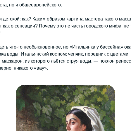
ста, но и общеевропейского.
 детской: как? Каким образом картина мастера такого мас
т как о сенсации? Почему это не часть городского мифа, не 
?
еть что-то необыкновенное, но «Итальянка у бассейна» ок
ка воды. Итальянский костюм: чепчик, передник с цветами. 
 маскарон, из которого льётся струя воды, — поклон ренес
ерно, никакого «вау».