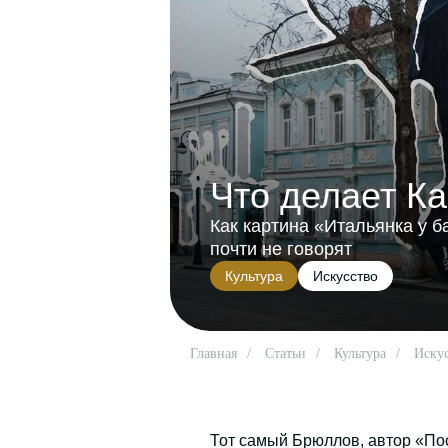
Что делает К
Как картина «Итальянка у б
почти не говорят
Культура
Искусство
Главная
/
Статьи
/
Культура
/
Иску
Тот самый Брюллов, автор «Пос