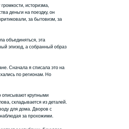
 громкости, историзма,
тва деньги на поездку, он
критиковали, за бытовизм, за
ла объединяться, эта
вый эпизод, а собранный образ
ане. Сначала я списала это на
хались по регионам. Но
то описывают крупными
ллова, складывается из деталей.
воду для дома. Дворов с
 наблюдая за прохожими.