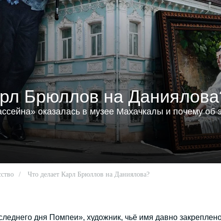
арл Брюллов на Даниялова
ассейна» оказалась в музее Махачкалы и почему об 
сство
/
Что делает Карл Брюллов на Даниялова?
леднего дня Помпеи», художник, чьё имя давно закреплено