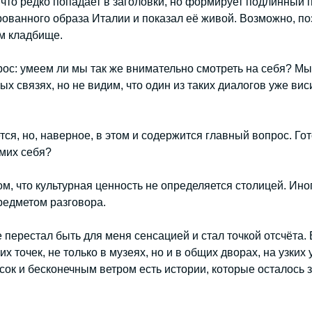
, что редко попадает в заголовки, но формирует подлинный
ированного образа Италии и показал её живой. Возможно, по
м кладбище.
рос: умеем ли мы так же внимательно смотреть на себя? М
ых связях, но не видим, что один из таких диалогов уже вис
тся, но, наверное, в этом и содержится главный вопрос. Го
амих себя?
м, что культурная ценность не определяется столицей. Иног
предметом разговора.
перестал быть для меня сенсацией и стал точкой отсчёта.
х точек, не только в музеях, но и в общих дворах, на узких
ок и бесконечным ветром есть истории, которые осталось з