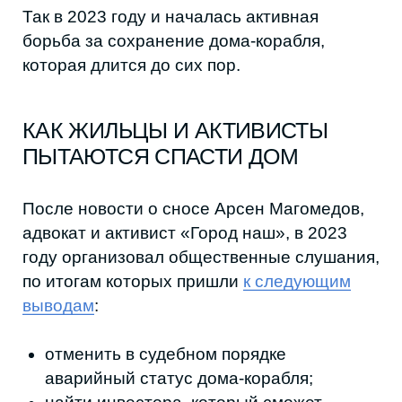
Были также попытки оспорить аварийный
статус через суд, но они не увенчались
успехом.
«Сперва дело было в Советском
суде, там наш иск отклонили. Далее
была подана апелляционная жалоба
в Верховный Суд. Рассмотрели
жалобу в течение минут десяти.
После чего мы подали жалобу в
вышестоящую инстанцию в
Пятигорск, где также получили отказ.
И на этом всё. Проиграли», —
рассказывает Анвар.
Последние три года процесс по дому завис.
Формально он аварийный, подлежит расселению и
сносу в дальнейшем, и без инициативы власти сделать с э