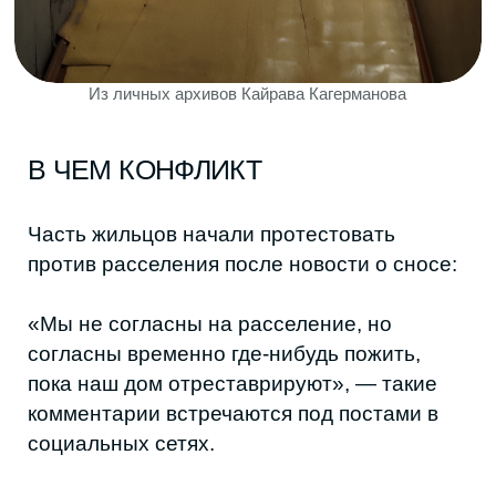
соглашаются на это еще и по той причине,
что квартиру могут дать на окраине города
с совершенно другой рыночной
стоимостью.
«Я живу здесь с рождения — с 1984
года. Эта квартира досталась от
бабушки, и дом много значит для
меня. Хотелось бы, чтобы его
отреставрировали и привели в
первозданный вид. А если всё-таки
будут выселять, то соглашусь только
на локацию в этом же районе», —
Абзагир, жилец дома.
Так в 2023 году и началась активная
борьба за сохранение дома-корабля,
которая длится до сих пор.