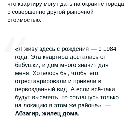
аварийным историческим домам в
городе.
Предварительное заключение
направили мэру Махачкалы, но никакого
результата не последовало.
У активистов так же была мысль наделить
дом статусом объекта культурного
наследия, но по информации Агентства по
охране культурного наследия РД здание
не
обладает
признаками объекта культурного
наследия. А даже если бы его и можно
было признать ОКН, статус бы только
усложнил любые ремонтные работы в
доме.