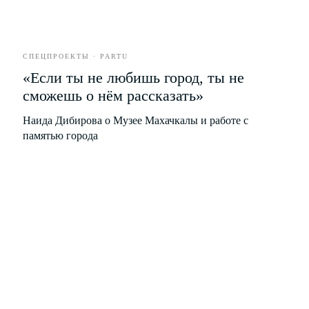
Еда
Развлечения
Бизнес
СПЕЦПРОЕКТЫ · PARTU
Партнёрство
«Если ты не любишь город, ты не
Рекламодателям
сможешь о нём рассказать»
Наида Дибирова о Музее Махачкалы и работе с
памятью города
Рассылка новых материалов
Я соглашаюсь с условиями
Политики обработки
персональных данных
Я даю согласие на получение
рекламной
и информационной рассылки