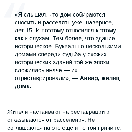
КАК ЖИЛЬЦЫ И АКТИВИСТЫ
ПЫТАЮТСЯ СПАСТИ ДОМ
После новости о сносе Арсен Магомедов,
адвокат и активист «Город наш», в 2023
году организовал общественные слушания,
по итогам которых пришли
к следующим
выводам
:
отменить в судебном порядке
аварийный статус дома-корабля;
найти инвестора, который сможет
отреставрировать здание и
переформатировать его под бизнес и
общественные задачи;
частично сохранить жилую функцию
дома для туристической
привлекательности;
изменить подход мэрии ко всем