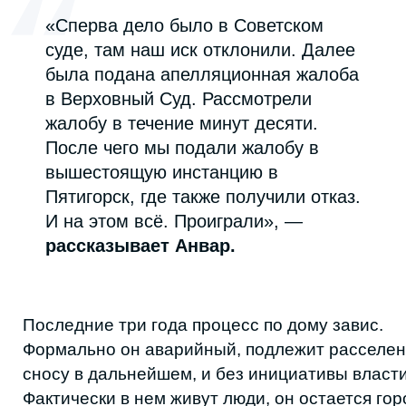
представьте: вы заходите в него и
возникает ощущение, что оказались в
настоящем корабле, с его носом, трюмом,
каютами. Туристы в восторге от него.
Жильцы не против экскурсий, главное не
мешать их покою. Учитывая, что туризм
подтолкнул интерес к нему, он же, в том
числе, думаю, может стать и ресурсом для
спасения», — Кайрав Кагерманов, местный
гид.
Сейчас местные буквально своими
силами пытаются сохранить
дом‑корабль. Один из активистов,
местный житель Абзагир, решил
установить ящик для сбора средств на
капитальный ремонт и платную
экспертизу, которая могла бы помочь
внести здание в список ОКН. Он