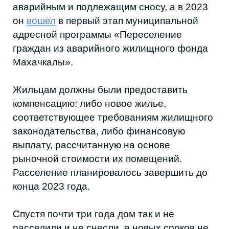
соответствующее требованиям жилищного
законодательства, либо финансовую
выплату, рассчитанную на основе
рыночной стоимости их помещений.
Расселение планировалось завершить до
конца 2023 года.
Спустя почти три года дом так и не
расселили и не снесли, а новых сроков не
называют.
ЧТО ЗА ДОМ
Дом-корабль — здание конца XIX века в
старой части Махачкалы. По местной
легенде, его построил капитан дальнего
плавания, который ходил между
Петровском и Персией и хотел сохранить
ощущение моря на суше.