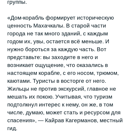
учитывается мнение тех, кто
непосредственно связан с местом.
Формально снос аварийного дома кажется
логичным шагом для развития города, но
он лишает Махачкалу уникального
памятника истории — здания, которое
невозможно восстановить в его подлинном
виде.
«Дом-корабль можно снести, и жизнь
на этом не остановится. Но однажды
у нас не останется вообще ничего, и
тогда мы будем говорить: “Здесь
когда-то что-то было?” — и никто уже
ничего не вспомнит», —
участница
публичного диалога о судьбе дома-
корабля.