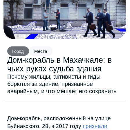
Город
Места
Дом-корабль в Махачкале: в
чьих руках судьба здания
Почему жильцы, активисты и гиды
борются за здание, признанное
аварийным, и что мешает его сохранить
Дом-корабль, расположенный на улице
Буйнакского, 28, в 2017 году
признали
аварийным и подлежащим сносу, а в 2023
он
вошел
в первый этап муниципальной
адресной программы «Переселение
граждан из аварийного жилищного фонда
Махачкалы».
Жильцам должны были предоставить
компенсацию: либо новое жилье,