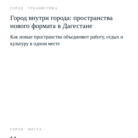
ПОДПИСАТЬСЯ
ГОРОД · УРБАНИСТИКА
Город внутри города: пространства
нового формата в Дагестане
Политика конфиденциальности
Пользовательское соглашение
Как новые пространства объединяют работу, отдых и
Политика обработки персональных
культуру в одном месте
данных
Согласие на рекламную и
информационную рассылку
18
+
©
NODA,
2026
Все права защищены. Использование
материалов разрешено только при наличии
активной ссылки на источник.
* Instagram принадлежит компании Meta,
деятельность которой запрещена в РФ.
ГОРОД · МЕСТА