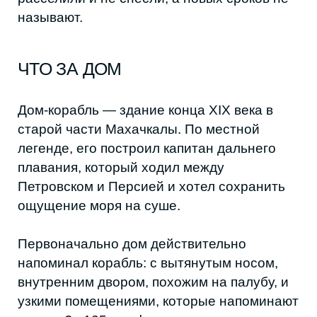
Первоначально дом действительно
напоминал корабль: с вытянутым носом,
внутренним двором, похожим на палубу, и
узкими помещениями, которые напоминают
каюты. За 125 лет функция здания
несколько раз менялась. В разное время
здесь располагались караван-сарай и
гостиница для моряков, а последние
десятилетия это жилой многоквартирный
дом.
Сегодня дом сильно перестроен: к нему
добавляли пристройки, первые этажи
заняли магазины, а первоначальная
архитектура частично утрачена. Тем не
менее, это один из немногих уцелевших
домов дореволюционной Махачкалы.
Район, где он стоит, почти полностью
застроен новыми зданиями.