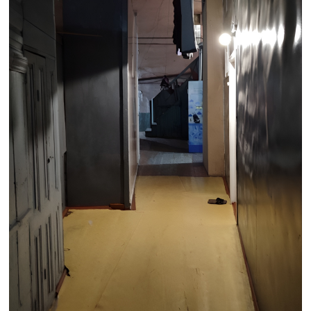
согласны временно где-нибудь пожить,
пока наш дом отреставрируют», — такие
комментарии встречаются под постами в
социальных сетях.
«Я слышал, что дом собираются
сносить и расселять уже, наверное,
лет 15. И поэтому относился к этому
как к слухам. Тем более, что здание
историческое. Буквально несколькими
домами спереди судьба у схожих
исторических зданий той же эпохи
сложилась иначе — их
отреставрировали», —
Анвар, жилец
дома.
Жители настаивают на реставрации и
отказываются от расселения. Не