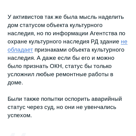
приобретает новую функцию и повышает
туристическую привлекательность района.
Подобные здания в мире часто становятся
культурными пространствами,
туристическими центрами и
общественными площадками. Но для этого
нужна инициатива и сверху, и снизу.
ЧТО ПРОИСХОДИТ С ДОМОМ В
2026 ГОДУ
Пока никто не мог ничего решить, местные
гиды начали водить туда туристические
группы.
«Дом-корабль формирует историческую
ценность Махачкалы. В старой части
города не так много зданий, с каждым
годом их, увы, остается всё меньше. И
нужно бороться за каждую часть. Вот