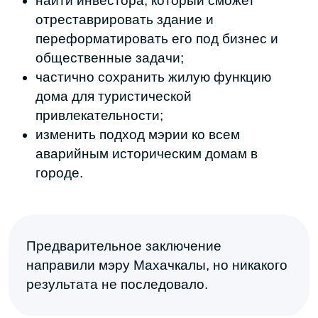
Фактически в нем живут люди, он остается городской
достопримечательностью, но держится только за счёт жит
Местный архитектор Арсен Ахмедханов считает, что судь
зависит от позиции главы города:
«Если его позиция будет в том, чтобы
его сохранить, — его сохранят. Если
будет безразличие, он будет так же в
подвешенном состоянии очень долго
висеть, и ничего с ним не будет».
Арсен говорит, что такие объекты могут
стать «якорем» для развития территории.
При грамотном редевелопменте старое
здание оживает новыми красками,