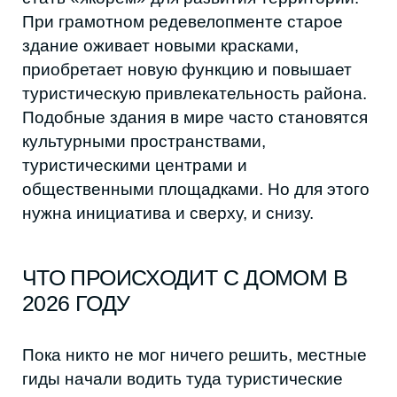
суммах, которые могут существенно
помочь зданию. В первую очередь
планируется провести ремонт внутри дома,
там есть над чем работать», — говорит
Кайрав Кагерманов, гид по Махачкале и
Дагестану.
ЧТО ОСТАНЕТСЯ, ЕСЛИ ДОМ
СНЕСУТ
Этот случай будет показательным во
многом: как в Махачкале принимаются
решения о том, что подлежит сохранению,
а что — нет, и насколько в этих процессах