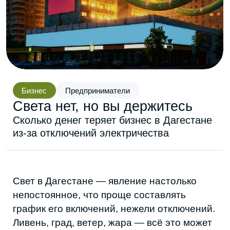
Бизнес
Предприниматели
Света нет, но вы держитесь
Сколько денег теряет бизнес в Дагестане
из-за отключений электричества
Свет в Дагестане — явление настолько
непостоянное, что проще составлять
график его включений, нежели отключений.
Ливень, град, ветер, жара — всё это может
стать очередной «причиной
технологических нарушений, в результате
чего было ограничено электроснабжение».
Каково бизнесу, от которого клиенты ждут
услугу здесь и сейчас? Каково хлебному
производству, когда партию приходится
утилизировать? Каково салону красоты,