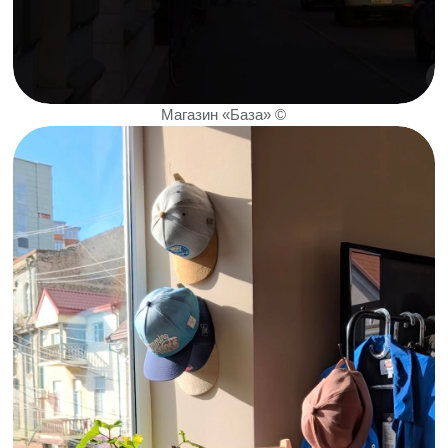
не новая история, а вот туристы
удивляются, что в магазине так часто
нет света летом».
Проблему бы решил генератор, но
молодой и маленький бизнес позволить
себе пока такого не может.
БИЗНЕС ДЕРЖИТСЯ НА СВЕЧАХ,
ГЕНЕРАТОРАХ И ХАРАКТЕРЕ
ВЛАДЕЛЬЦЕВ
Деньги бизнеса, потерянные из-за
отсутствия электричества и потраченные
на генераторы, могли бы пойти на
развитие, зарплаты и расширение, а
вместо этого они уходят на борьбу за
базовые условия работы.