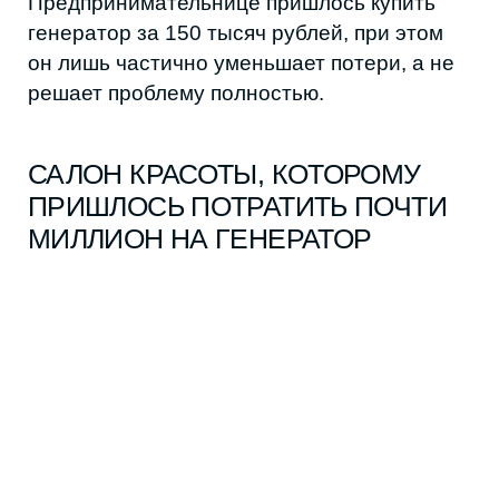
Работать без света невозможно, ведь
аппараты, освещение и инструменты
зависят от сети, а клиенты не будут ждать,
когда он появится, и уйдут в другое место.
В среднем, за день без электричества
приходилось отменять по 10 записей.
Патимат, владелице салона, пришлось
приобрести генератор за 700 тысяч
рублей, иначе постоянные отмены записей
и потери клиентов продолжались бы.
МАГАЗИНУ ОДЕЖДЫ
ПРИХОДИТСЯ РАБОТАТЬ ДО
НАСТУПЛЕНИЯ ТЕМНОТЫ