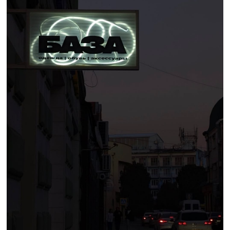
Магазин «База» ©
«База» — еще молодой магазин одежды,
который уже сталкивается с перебоями со
светом. Летом отключения означают жару
без кондиционеров, а зимой приходится
рано закрываться, потому что становится
темно и ничего не видно. Не работают
компьютеры, невозможно выйти в онлайн и
консультировать клиентов.
«Клиенты уже с пониманием
относятся, так как для Махачкалы это