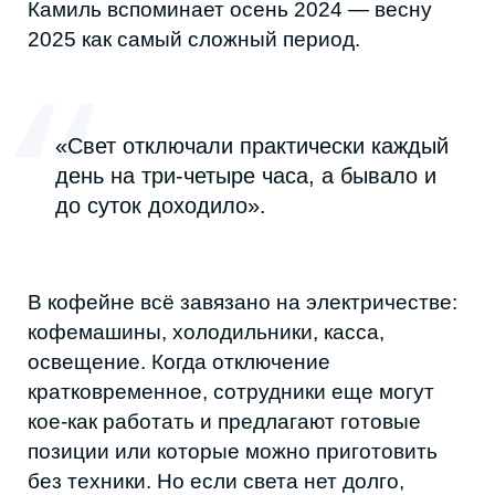
выручка падает минимум на 30%, а иногда
и на 50% в день.
Предприниматели купили генератор на 30
кВт за 300 тысяч рублей. Это серьезные
траты для малого бизнеса, но иначе
работать просто невозможно.
ХЛЕБ, КОТОРЫЙ ПРИХОДИТСЯ
ОТПРАВЛЯТЬ В УТИЛЬ
«Пегас Сервис» — хлебное производство,
открытое в 2019 году.
Батина, владелица цеха, рассказывает, что
без электричества процесс
останавливается полностью. Отключения
происходят регулярно — на пару часов
минимум, а летом могут длиться до десяти.