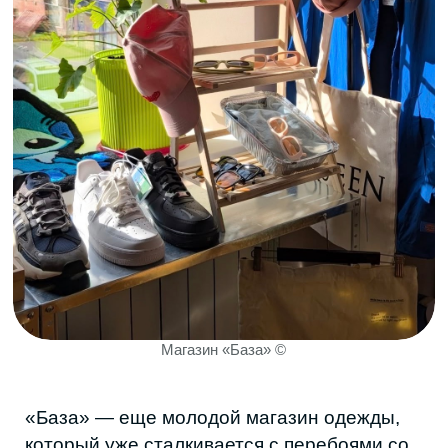
Кофейни уходят в минус на 30-50% в
день без света, хлебное производство
теряет по 10-20 тысяч рублей с одной
партии, салон красоты — по 10
клиентов.
Предприниматели говорят, что привыкли
рассчитывать только на себя. Генераторы,
дополнительные расходы, отмененные
записи — всё это уже стало частью
повседневной работы бизнеса.
Но многие отмечают, что ситуация могла
бы быть легче, если бы инфраструктурные
проблемы решались быстрее и
предсказуемее.