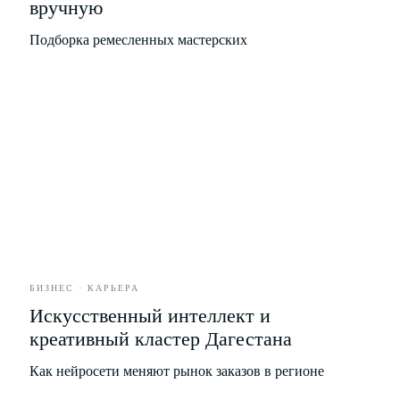
вручную
Еда
Развлечения
Подборка ремесленных мастерских
Бизнес
Партнёрство
Рекламодателям
Рассылка новых материалов
БИЗНЕС · КАРЬЕРА
Искусственный интеллект и
Я соглашаюсь с условиями
Политики обработки
креативный кластер Дагестана
персональных данных
Я даю согласие на получение
рекламной
Как нейросети меняют рынок заказов в регионе
и информационной рассылки