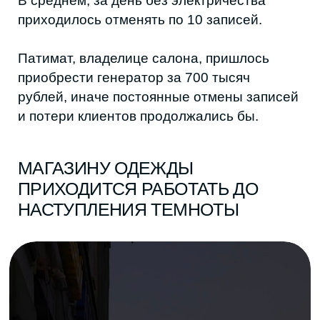
Магазин «База» ©