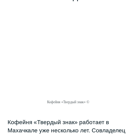
Кофейня «Твердый знак» работает в
Махачкале уже несколько лет. Совладелец
Камиль вспоминает осень 2024 — весну
2025 как самый сложный период.
«Свет отключали практически каждый
день на три-четыре часа, а бывало и
до суток доходило».
В кофейне всё завязано на электричестве:
Кофейня «Твердый знак» ©
кофемашины, холодильники, касса,
освещение. Когда отключение
кратковременное, сотрудники еще могут
кое-как работать и предлагают готовые
позиции или которые можно приготовить
без техники. Но если света нет долго,