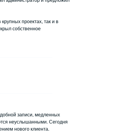
ошел администратор и предложил
крупных проектах, так и в
открыл собственное
удобной записи, медленных
таются неуслышанными. Сегодня
ением нового клиента.