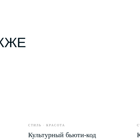
КЖЕ
СТИЛЬ · КРАСОТА
С
Культурный бьюти-код