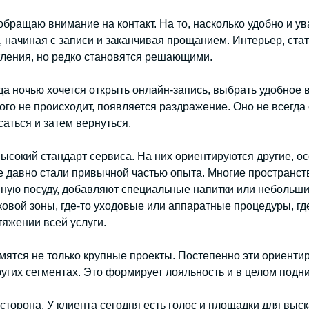
 обращаю внимание на контакт. На то, насколько удобно и 
, начиная с записи и заканчивая прощанием. Интерьер, ста
тления, но редко становятся решающими.
а ночью хочется открыть онлайн-запись, выбрать удобное в
ого не происходит, появляется раздражение. Оно не всегда 
аться и затем вернуться.
ысокий стандарт сервиса. На них ориентируются другие, ос
 давно стали привычной частью опыта. Многие пространст
ную посуду, добавляют специальные напитки или небольшие
овой зоны, где-то уходовые или аппаратные процедуры, гд
яжении всей услуги.
емятся не только крупные проекты. Постепенно эти ориент
угих сегментах. Это формирует лояльность и в целом подни
 сторона. У клиента сегодня есть голос и площадки для вы