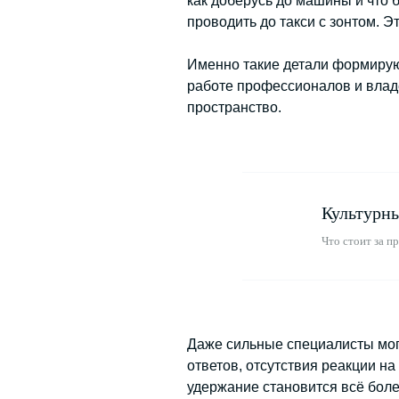
как доберусь до машины и что б
проводить до такси с зонтом. Э
Именно такие детали формируют
работе профессионалов и владе
пространство.
Культурны
Что стоит за п
Даже сильные специалисты мог
ответов, отсутствия реакции н
удержание становится всё боле