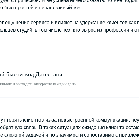
удет с прической. Я не успела ничего сказать. Ко мне под
то был простой и ненавязчивый жест.
 ощущение сервиса и влияют на удержание клиентов как в 
льцев студий, в том числе тех, кто вырос из профессии и 
й бьюти-код Дагестана
ривычкой выглядеть аккуратно каждый день
ут терять клиентов из-за невыстроенной коммуникации: не
а обратную связь. В таких ситуациях ожидания клиента ос
е сложной задачей и по значимости сопоставимо с привлеч