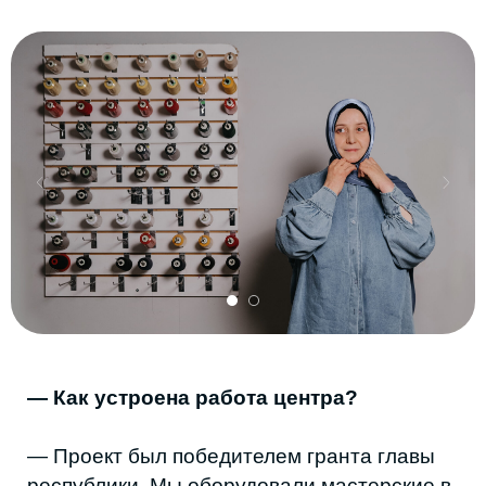
это моя специализация. Потом добавили
другие направления.
Срок гранта закончился в сентябре 2025
года. По документам мы должны были
завершить работу. Но решили продолжить.
Сейчас пробуем выстроить модель вне
грантовой поддержки. Это сложно, но мы
не хотим закрываться.