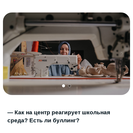
люди, непривычная обстановка. Он редко
вступал в контакт.
Потом он подружился с другим участником
проекта, который передвигается на
коляске. Они начали работать рядом.
Формально занятия проходят два раза в
неделю, но этот подросток стал приходить
чаще — просто чтобы быть в мастерской.
Другой участник всегда оставлял для него
место рядом, даже если желающих было
много. Когда я спрашивала, не мешает ли
это работе, он отвечал: «Пусть сидит».
Для меня это показатель того, что
пространство перестаёт быть «занятием по
расписанию» и становится средой, где
подростки чувствуют себя безопасно.