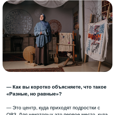
— Как вы коротко объясняете, что такое
«Разные, но равные»?
— Это центр, куда приходят подростки с
ОВЗ. Для некоторых это первое место, куда
они выходят самостоятельно. В Махачкале
этих ребят почти не видно в публичном
пространстве, для них мало
инфраструктуры.
Мы обучаем разным профессиям —
ювелирному и гончарному делу, кулинарии.
Но главное — показать, что они могут
работать и зарабатывать наравне с
другими.
— Ваш личный опыт повлиял на проект?
— Полностью. После реабилитации я сама
была колясочницей. Проходила
восстановление во Владикавказе, но у