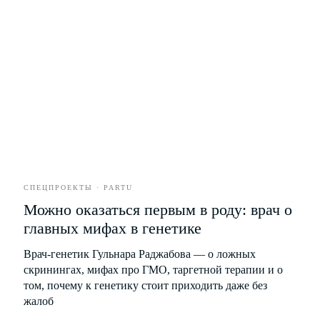
Стиль
Еда
Развлечения
Бизнес
Партнёрство
Рекламодателям
Рассылка новых материалов
СПЕЦПРОЕКТЫ · PARTU
Можно оказаться первым в роду: врач о
главных мифах в генетике
Врач-генетик Гульнара Раджабова — о ложных
Я соглашаюсь с условиями
Политики обработки
скринингах, мифах про ГМО, таргетной терапии и о
персональных данных
том, почему к генетику стоит приходить даже без
Я даю согласие на получение
рекламной
и информационной рассылки
жалоб