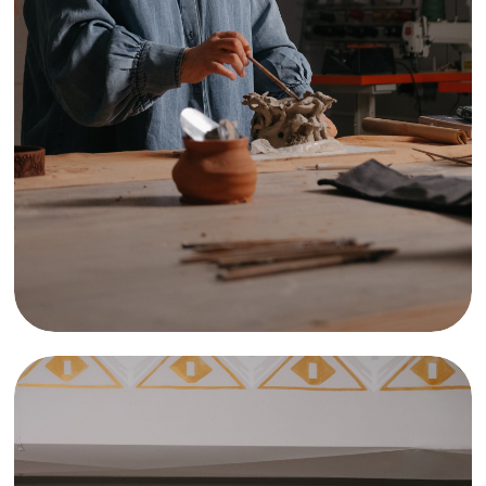
Возможно, со временем появятся другие
команды.
— Что дальше?
— Сейчас проект расширяется. Весной мы
открываем пространство в музее «Россия
— моя история» на проспекте Имама
Шамиля. Это уже центр Махачкалы. Там
будут работать люди с ОВЗ.
Раньше у меня была ювелирная
мастерская. В какой-то момент аренду
подняли почти в два раза. Мы не смогли
остаться в коммерческом помещении и
перешли в школу. Так проект фактически
стал частью образовательной среды.
Для региона, где инклюзивная
инфраструктура по-прежнему редкость, это
попытка сделать её частью городской