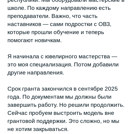
— Как на центр реагирует школьная
среда? Есть ли буллинг?
— Нет. Центр встроен в обычную школу.
Подростки с ОВЗ приходят на занятия,
проходят через общий двор. Ребята
здороваются с ними по именам, общаются.
Бывают бытовые ситуации, как в любой
школе, но серьёзных конфликтов не было.
Родители тоже включены, они понимают,
что инклюзия не должна быть изоляцией.
— Есть ли пример, который для вас
особенно важен?
— У нас занимается подросток с
расстройством аутистического спектра. В
начале ему было сложно: шум, новые