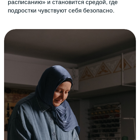
— Центр задумывался как временная
инициатива?
— Нет. Я отсюда не ухожу. Школа —
сложная территория, нужно учитывать
администрацию, учителей, даже
техперсонал. Но опыт показал, что модель
работает. Я хочу, чтобы её можно было
масштабировать на другие школы. Пока
проект во многом держится на мне.