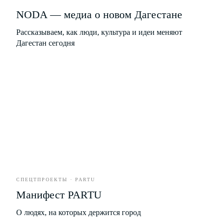
ЕДА
NODA — медиа о новом Дагестане
РАЗВЛЕЧЕНИЯ
Рассказываем, как люди, культура и идеи меняют
Дагестан сегодня
БИЗНЕС
*
СПЕЦТПРОЕКТЫ · PARTU
Рубрики
О проекте
Манифест PARTU
Герои
Редакция
Культура
Вакансии
О людях, на которых держится город
Город
Контакты