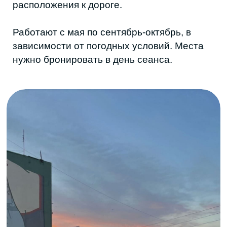
кафе, делают выездные показы в разных
точках региона.
И зачем ограничиваться классическим
форматом кинотеатра, когда можно
открыть для себя что-то новое? Смотреть
фильм под звездами, арендовать зал
только для своей компании, включить
старый фильм, который уже давно не
встретишь в прокате или совместить
просмотр с игрой в приставку или
настолками.
Кино стало еще одним форматом встречи.
Почти как любимая кофейня, только тише,
комфортнее и без лишних глаз.
Сохраняйте подборку, чтобы открыть ее,
когда в Парамаксе, Октябре или Синема
холл не найдете для себя подходящего
фильма.