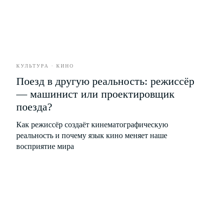
Герои
Редакция
Культура
Вакансии
Город
Контакты
Стиль
Еда
Развлечения
Бизнес
КУЛЬТУРА · КИНО
Поезд в другую реальность: режиссёр
Партнёрство
Рекламодателям
— машинист или проектировщик
поезда?
Как режиссёр создаёт кинематографическую
Рассылка новых материалов
реальность и почему язык кино меняет наше
восприятие мира
Я соглашаюсь с условиями
Политики обработки
персональных данных