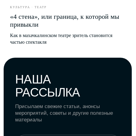
* Instagram принадлежит компании Meta,
КУЛЬТУРА · ТЕАТР
деятельность которой запрещена в РФ.
«4 стена», или граница, к которой мы
привыкли
Разработка сайта
Как в махачкалинском театре зритель становится
частью спектакля