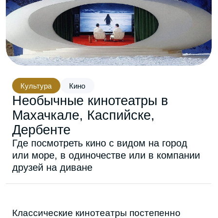
Культура
Кино
Необычные кинотеатры в
Махачкале, Каспийске,
Дербенте
Где посмотреть кино с видом на город
или море, в одиночестве или в компании
друзей на диване
Классические кинотеатры постепенно
теряют популярность: сидеть рядом с
незнакомцами, которые то громко жуют, то
не могут найти свое место, хочется не
всегда. В таком случае можно и дома
посмотреть фильм, но иногда мы ходим в
кино для того, чтобы провести время с
друзьями или со своей парой. Посидеть в
теплом пространстве, пока на улице