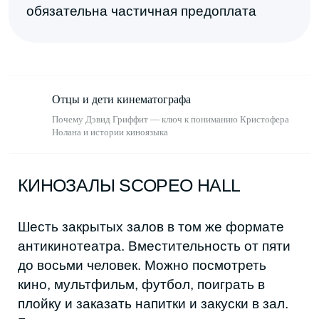
Адрес:
Каспийск, ул. Молодёжная, 6
Стоимость:
700-1000 рублей за один
час с компании
Отцы и дети кинематографа
КИНО КУПОЛА
Почему Дэвид Гриффит — ключ к пониманию Кристофера
Нолана и истории киноязыка
Камерные купола с видом на Каспийское
море. Есть несколько разновидностей:
круглые и квадратные с вместительностью
до восьми человек. Пространство работает
круглосуточно, самое востребованное
время — ночь и рассвет. Бронировать
нужно заранее, минимум от двух часов.
В кинотеатре есть кофейня, также можно
принести и свою еду.