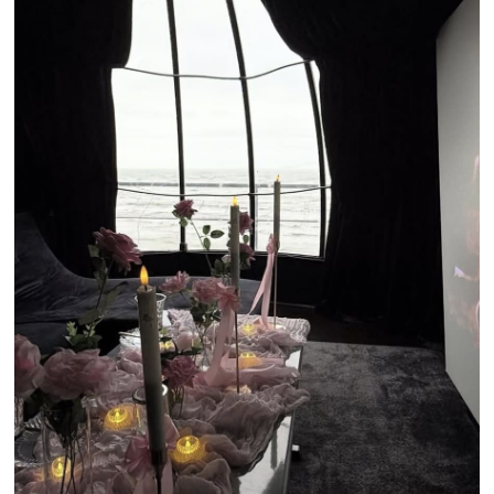
Стрелковой Дивизии, ¼
Стоимость:
250-400 рублей за два часа
с человека, в зависимости от количества
людей
KINOКРЫША
Открытый кинотеатр на крыше прямо у
набережной. Посадка за столиками или на
мягких мешках-пуфах. Вечерами
атмосферности добавляют насыщенные
закаты. Может быть шумно из-за близкого
расположения к дороге.
Работают с мая по сентябрь-октябрь, в
зависимости от погодных условий. Места
нужно бронировать в день сеанса.