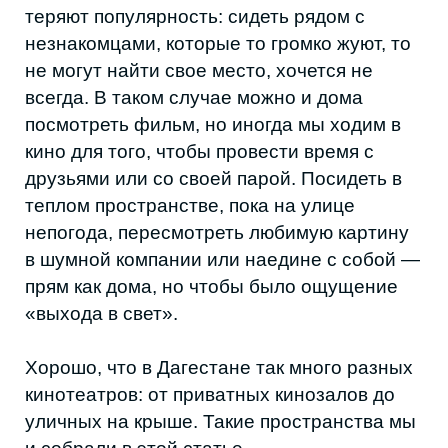
непогода, пересмотреть любимую картину
в шумной компании или наедине с собой —
прям как дома, но чтобы было ощущение
«выхода в свет».
Хорошо, что в Дагестане так много разных
кинотеатров: от приватных кинозалов до
уличных на крыше. Такие пространства мы
и собрали в этой статье.
УЛИЧНЫЙ КИНОТЕАТР «КРЫША
46»
Пространство на крыше пользуется
спросом у местных и туристов. В теплое
время это кинотеатр под открытым небом с
видом на город. Зимой на крыше
появляется обогреваемый купол и сезонная
атрибутика. Есть пледы, которыми можно
укрыться в любое время года. Показывают