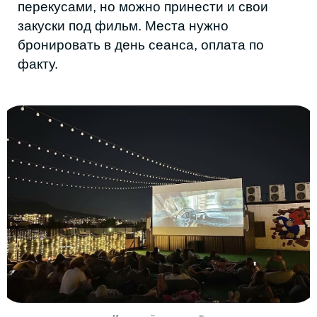
Адрес:
Махачкала, ул. Магомеда
Ярагского, 46
Стоимость:
350 рублей за сеанс с
человека
СЕТЬ АНТИКИНОТЕАТРОВ
«АНТИКИНО 05»
Формат антикинотеатров стал активно
набирать обороты в России в 2020-2022
годах, и зрители полюбили его за
приватность, возможность самостоятельно
выбрать фильм или поиграть в настольные
и видеоигры, заказать пиццу и просто
провести время в компании.