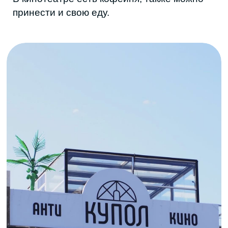
Фото из соцсетей кинотеатра ©
METRO
Четыре приватные комнаты с разной
тематикой: гараж с машиной,
индустриальная заброшка и более уютные
семейные залы. Оплата за количество
человек и время (минимум два часа),
проведенное в пространстве. Еду и
напитки можно только купить на месте, со
своим нельзя. Бронировать нужно заранее,