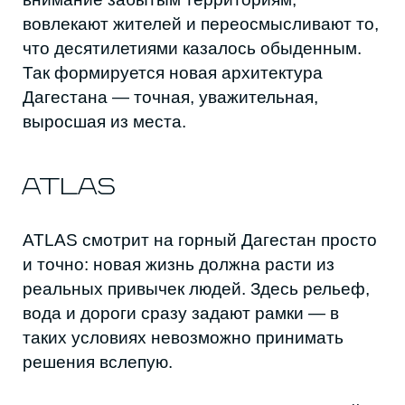
вода и дороги сразу задают рамки — в
таких условиях невозможно принимать
решения вслепую.
Каждое горное село — это вертикальный
город с собственной логистикой.
То, что на равнине решается разметкой и
тротуаром, в горах превращается в
маршруты по три уровня высоты.
Понимание этой вертикальности —
базовый навык, без которого любая
архитектура здесь рассыпается.
Мастер-план Сулейман-Стальского района
строится на пяти опорах: допустимая
застройка, общественные пространства и
спорт, поддержка малого бизнеса, работа с
ландшафтом и рекреацией, организация
передвижения. Отдельный блок — торговля
и комфорт жителей.