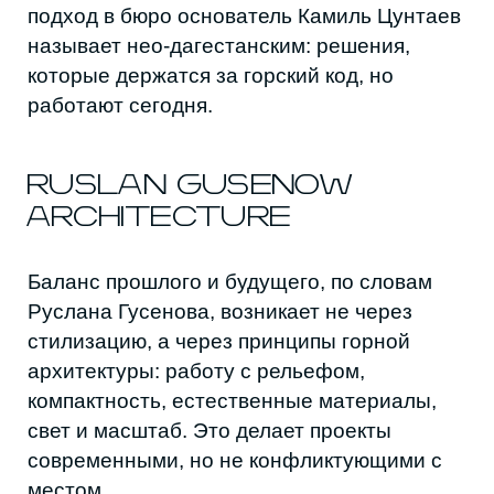
ради жизни: рельефа, света, материалов,
привычек людей. Она собирается из
ремёсел, технологий и диалога с
местностью — из решений, которые
остаются понятными и нужными.
Дагестан сегодня формирует собственный
язык горной архитектуры — язык, в котором
традиция не мешает новому, а технология
продолжает культуру. Если путь сохранит
точность и внимание к человеку, регион
сможет предложить Кавказу новый
стандарт: устойчивый, честный и
выросший из самого ландшафта.
Дата
Автор
11 декабря 2025 г.
Карина Миленина