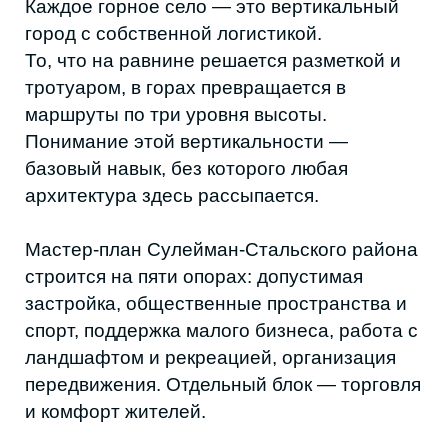
В Касумкенте через центр проходит
региональная трасса: она даёт экономику,
но приносит шум и хаос. ATLAS начинает с
наблюдений: как идёт вода после дождя,
как движутся машины, где люди
пересекаются.