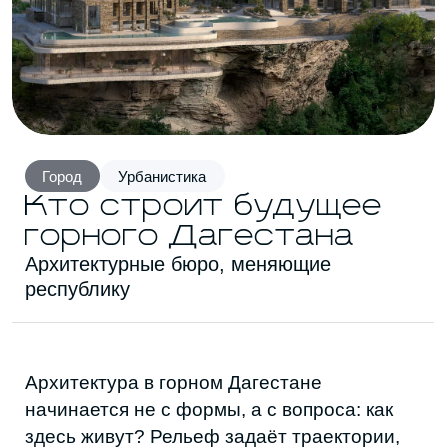
Город
Урбанистика
Кто строит будущее
горного Дагестана
Архитектурные бюро, меняющие
республику
Архитектура в горном Дагестане
начинается не с формы, а с вопроса: как
здесь живут? Рельеф задаёт траектории,
сёла — свои привычки и масштабы. В таких
условиях невозможно «привезти стиль»
или решить всё фасадом: горы мгновенно
показывают, что работает, а что нет.
Горы создают стиль, который не может
появиться ни в одной школе архитектуры.
Здесь не выучишься у мастера — только у