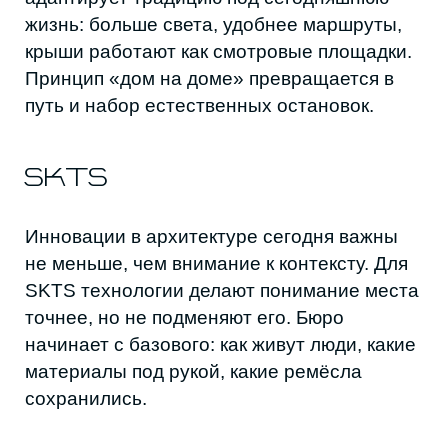
Если человек опытный
каменщик, он может без
инноваций построить
достойный архитектурный
элемент.
Настоящая инновация — способность
сохранить характер поселения. Этот
подход в бюро основатель Камиль Цунтаев
называет нео-дагестанским: решения,
которые держатся за горский код, но
работают сегодня.
RUSLAN GUSENOW
ARCHITECTURE
Баланс прошлого и будущего, по словам
Руслана Гусенова, возникает не через