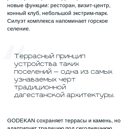
Цифровая съёмка и сканеры остаются
лишь инструментами. В горах решают
точность и уважение к месту. В регионе
почти исчезли архитектурная школа и
ремёсла, поэтому часть работы SKTS —
возвращение пропорций, логики
строительства и профессиональной
культуры.