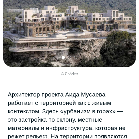
адаптирует традицию под сегодняшнюю
жизнь: больше света, удобнее маршруты,
крыши работают как смотровые площадки.
Принцип «дом на доме» превращается в
путь и набор естественных остановок.
SKTS
Инновации в архитектуре сегодня важны
не меньше, чем внимание к контексту. Для
© Godekan
SKTS технологии делают понимание места
точнее, но не подменяют его. Бюро
начинает с базового: как живут люди, какие
материалы под рукой, какие ремёсла
сохранились.