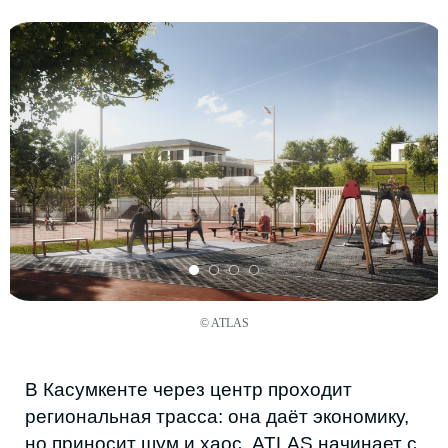
Команда разговаривает не только со
старшими, но и с подростками, которые
лучше всех знают, где должна появиться
площадка — именно они формируют
ежедневные маршруты.
Так возле школы появляется культурный
центр: место для встреч и событий. Часть
работ жители берут на себя — ухаживают
за зеленью, собирают амфитеатр с
лезгинскими узорами. Пространство
становится ближе, когда в нём есть след
самих людей.
© ATLAS
GODEKAN
В «Кара-Койсу» GODEKAN не спорит с
ландшафтом — гостиница встроена в
скалу. Дерево, крупноколотый камень и