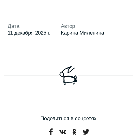
НАША
РАССЫЛКА
Присылаем свежие статьи, анонсы
мероприятий, советы и другие полезные
материалы
Я соглашаюсь с условиями
Политики обработки
персональных данных
Я даю согласие на получение
рекламной
и информационной рассылки
ПОДПИСАТЬСЯ