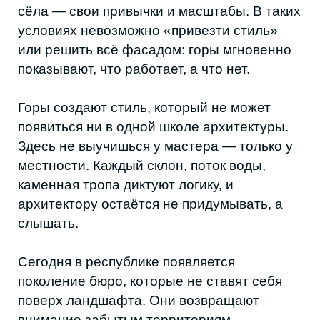
местности. Каждый склон, поток воды,
каменная тропа диктуют логику, и
архитектору остаётся не придумывать, а
слышать.
Сегодня в республике появляется
поколение бюро, которые не ставят себя
поверх ландшафта. Они возвращают
внимание забытым территориям,
вовлекают жителей и переосмысливают то,
что десятилетиями казалось обыденным.
Так формируется новая архитектура
Дагестана — точная, уважительная,
выросшая из места.
ATLAS
ATLAS смотрит на горный Дагестан просто
и точно: новая жизнь должна расти из
реальных привычек людей. Здесь рельеф,