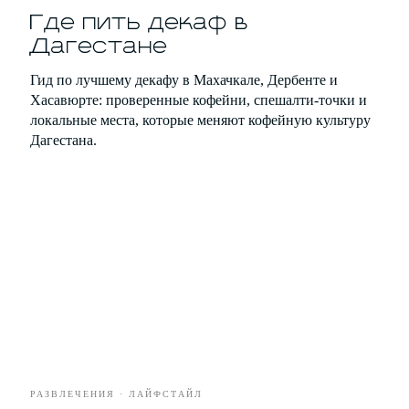
РАЗВЛЕЧЕНИЯ
Где пить декаф в
Дагестане
БИЗНЕС
Гид по лучшему декафу в Махачкале, Дербенте и
Хасавюрте: проверенные кофейни, спешалти-точки и
локальные места, которые меняют кофейную культуру
Дагестана.
*
Рубрики
О проекте
Герои
Редакция
Культура
Вакансии
Город
Контакты
Стиль
Еда
Развлечения
РАЗВЛЕЧЕНИЯ · ЛАЙФСТАЙЛ