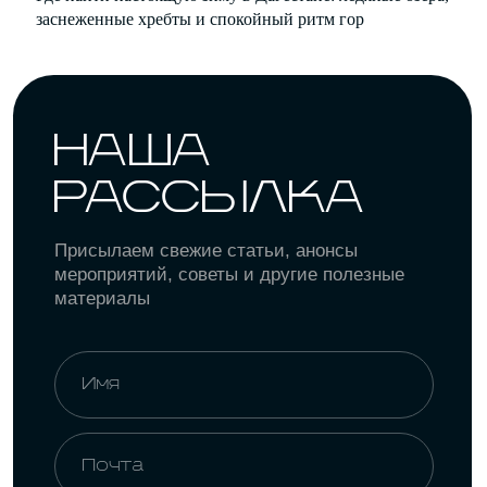
заснеженные хребты и спокойный ритм гор
Политика конфиденциальности
Пользовательское соглашение
Политика обработки персональных
данных
Согласие на рекламную и
информационную рассылку
18
+
©
NODA,
2026
Все права защищены. Использование
материалов разрешено только при наличии
активной ссылки на источник.
* Instagram принадлежит компании Meta,
деятельность которой запрещена в РФ.
Разработка сайта