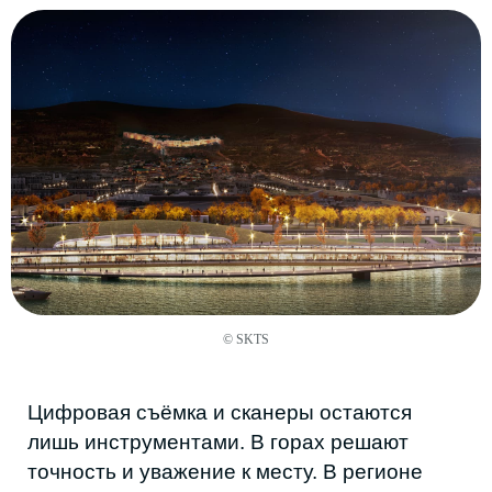
стилизацию, а через принципы горной
архитектуры: работу с рельефом,
компактность, естественные материалы,
свет и масштаб. Это делает проекты
современными, но не конфликтующими с
местом.
Идентичность держится не на орнаментах,
а на материальности, пропорциях и
честной структуре. Современность
появляется через работу со светом, тенью
и рельефом.
© SKTS