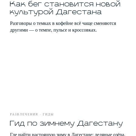
Бизнес
Как бег становится новой
культурой Дагестана
Партнёрство
Разговоры о темках в кофейне всё чаще сменяются
Рекламодателям
другими — о темпе, пульсе и кроссовках.
Рассылка новых материалов
Я соглашаюсь с условиями
Политики обработки
персональных данных
Я даю согласие на получение
рекламной
и информационной рассылки
РАЗВЛЕЧЕНИЯ · ГИДЫ
Гид по зимнему Дагестану
ПОДПИСАТЬСЯ
Где найти настоящую зиму в Дагестане: ледяные озёра,