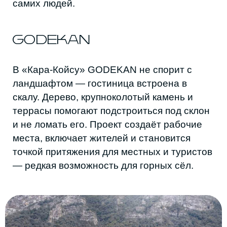
работает с территорией как с живым
контекстом. Здесь «урбанизм в горах» —
это застройка по склону, местные
материалы и инфраструктура, которая не
режет рельеф. На территории появляются
новые функции: ресторан, визит-центр,
конный клуб, небольшой экстрим-парк.
Силуэт комплекса напоминает горское
селение.
Террасный принцип
устройства таких
поселений — одна из самых
узнаваемых черт
традиционной
дагестанской архитектуры.
GODEKAN сохраняет террасы и камень, но