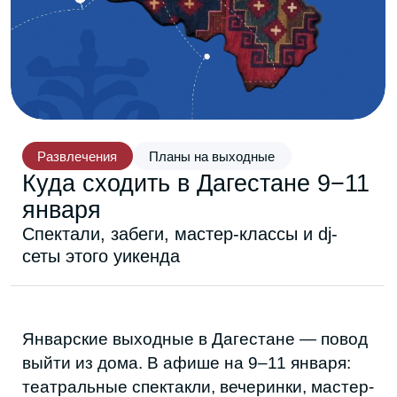
Развлечения
Планы на выходные
Куда сходить в Дагестане 9−11
января
Спектали, забеги, мастер-классы и dj-
сеты этого уикенда
Январские выходные в Дагестане — повод
выйти из дома. В афише на 9–11 января:
театральные спектакли, вечеринки, мастер-
классы, зимний забег, семейное кино и
показы авторских фильмов. Рассказываем,
куда пойти в Дагестане на выходных.
ПЯТНИЦА — 9 ЯНВАРЯ