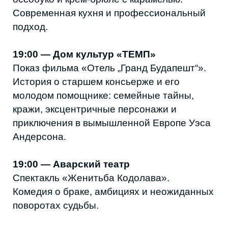
8:00 — Зимний забег DAGRUN
11 километров по маршруту Махачкала —
Каспийск (ТЦ «Волна»). Забег открыт для
всех уровней подготовки — хороший
способ начать год активно.
10:00 / 12:00 / 14:30 — Русский театр
Последний день показа спектакля
«Щелкунчик».
10:00–19:00 — Театр поэзии
Финальный день выставки авторских кукол.
15:30 — Квест-студия AMONG US
Открытая игра для девушек — формат, где
команда собирается из самых разных,
иногда ещё незнакомых друг другу людей.