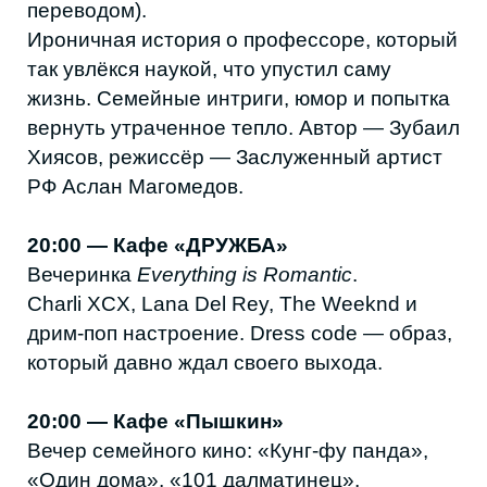
«Один дома», «101 далматинец»,
«Холодное сердце», «Рождественские
хроники», «Ледниковый период».
21:00 — Кафе-бар БУЕК
DJ-сет электронного музыканта Mirs Pirs.
Минималистичная электроника и
атмосфера вечернего бара.
СУББОТА — 10 ЯНВАРЯ