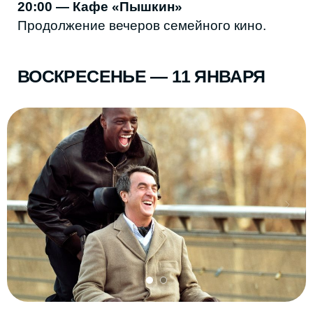
16:00 — Творческая мастерская
«АРТХАУС»
Мастер-класс по мозаике «Каталонский
коллаж» с Заирой Гусейновой. Цвет, линии
и композиция как способ посмотреть на
себя со стороны.
19:00 — ТЕМП
Показ фильма «1+1».
История о дружбе, которая меняет обоих.
ЧТО ПОСМОТРЕТЬ В КИНО
В ДАГЕСТАНЕ