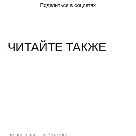
Я соглашаюсь с условиями
Политики обработки
персональных данных
Я даю согласие на получение
рекламной
и информационной рассылки
ПОДПИСАТЬСЯ
ГЕРОИ
КУЛЬТУРА
ГОРОД
РАЗВЛЕЧЕНИЯ · ЛАЙФСТАЙЛ