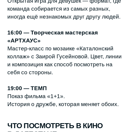
внешним благополучием скрываются
опасные тайны — в том числе её
собственные.
Октябрь
«Джестер 2»
Продолжение жёсткого слэшера о Шуте. В
ночь Хэллоуина юная иллюзионистка
оказывается втянута в смертельную игру,
где каждый трюк может стать последним.
Синема Холл
«Отец мать сестра брат»
Новый фильм Джима Джармуша,
получивший «Золотого льва»
Венецианского кинофестиваля. Три семьи
из разных стран и один общий мотив —
сложные, хрупкие отношения между
родителями и детьми.