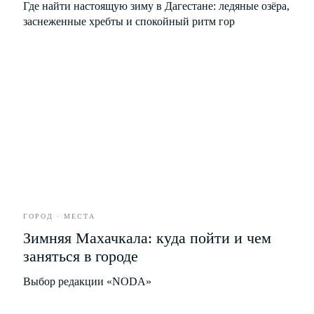
Рубрики
О проекте
Где найти настоящую зиму в Дагестане: ледяные озёра,
Герои
Редакция
заснеженные хребты и спокойный ритм гор
Культура
Вакансии
Город
Контакты
Стиль
Еда
Развлечения
Бизнес
Партнёрство
Рекламодателям
Рассылка новых материалов
ГОРОД · МЕСТА
Зимняя Махачкала: куда пойти и чем
заняться в городе
Выбор редакции «NODA»
Я соглашаюсь с условиями
Политики обработки