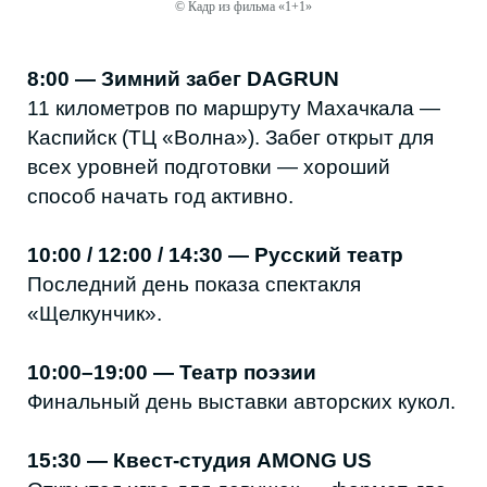
© Кадр из фильма «1+1»
Миркато (Хасавюрт)
«Синистер. Первое проклятие»
Мрачный приквел культовой серии.
Музыкантша Наоми возвращается в родной
дом и сталкивается с наследием древнего
зла, которое угрожает её семье.
Октябрь / Парамакс / Москва (Каспийск) /
Миркато / Hayal Cinema (Дербент)
«Горничная»
Экранизация бестселлера Фриды
Макфадден. Милли устраивается
горничной в дом богатой семьи, где за