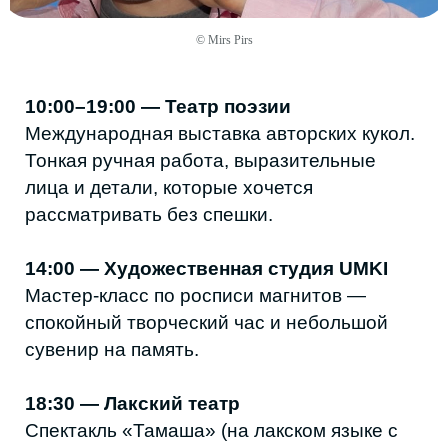
сувенир на память.
© Mirs Pirs
18:30 — Лакский театр
Спектакль «Тамаша» (на лакском языке с
переводом).
Ироничная история о профессоре, который
так увлёкся наукой, что упустил саму
жизнь. Семейные интриги, юмор и попытка
вернуть утраченное тепло. Автор — Зубаил
Хиясов, режиссёр — Заслуженный артист
РФ Аслан Магомедов.
20:00 — Кафе «ДРУЖБА»
Вечеринка
Everything is Romantic
.
Charli XCX, Lana Del Rey, The Weeknd и
дрим-поп настроение. Dress code — образ,
который давно ждал своего выхода.
20:00 — Кафе «Пышкин»
Вечер семейного кино: «Кунг-фу панда»,