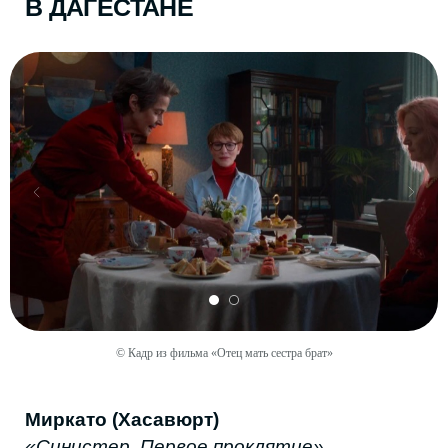
Подписывайтесь на NODA
в
Telegram
и
Instagram
* — чтобы первыми
узнавать о событиях и городской жизни
Дагестана.
Дата
Автор
9 января 2026 г.
Миясат Карахова
© Кадр из фильма «Отец мать сестра брат»
Поделиться в соцсетях