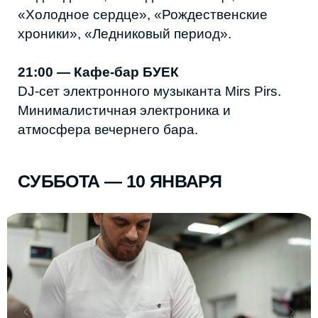
10:00 / 12:00 / 14:30 — Русский театр
(Махачкала)
Спектакль «Щелкунчик».
Классическая история о Мари, Щелкунчике
и Мышином Короле — о вере,
самоотверженности и чуде, которое
случается с теми, кто в него верит.
10:00–19:00 — Театр поэзии
Выставка авторских кукол — если не
успели заглянуть накануне.
17:00 — Художественная студия UMKI
Мастер-класс по росписи пряников:
глазурь, цвет и немного детской радости.
17:30 — Гончарная школа «КОЛОКОЛ»