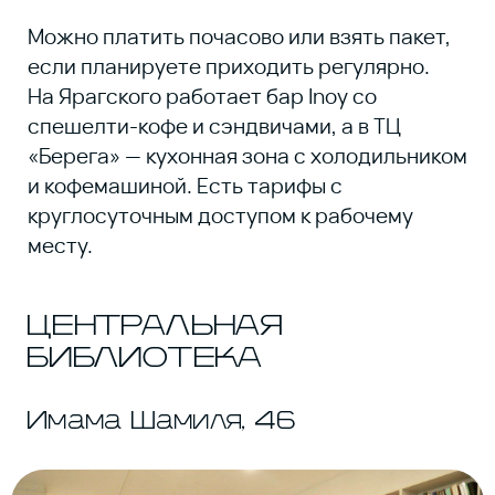
чаем, сэндвичами и десертами, а
буквально за углом — пекарня со свежей
выпечкой. Один из самых бюджетных
вариантов: нужен только читательский
билет.
Время работы:
9:00–20:00
НАЦИОНАЛЬНАЯ
БИБЛИОТЕКА ИМЕНИ
РАСУЛА ГАМЗАТОВА
​Расула Гамзатова, 43