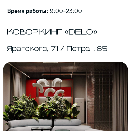
ноутбука, офисы на 2–3 человека,
шумоизолированные зум-комнаты,
переговорные и лаунж-зона для отдыха.
Для перезагрузки — игровая зона с
PlayStation.
Можно платить почасово или взять пакет,
если планируете приходить регулярно.
На Ярагского работает бар Inoy со
спешелти-кофе и сэндвичами, а в ТЦ
«Берега» — кухонная зона с холодильником
и кофемашиной. Есть тарифы с
круглосуточным доступом к рабочему
месту.
ЦЕНТРАЛЬНАЯ
БИБЛИОТЕКА
Имама Шамиля, 46