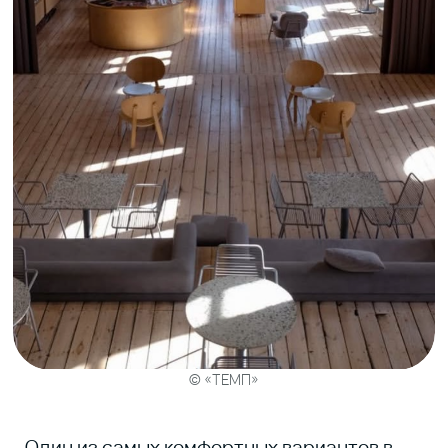
окнами и большим количеством
естественного света — его хватает почти
на весь день. Пространство занимает три
этажа, поэтому легко выбрать формат под
себя: уединиться в тихой зоне или
работать в окружении людей, если
хочется фонового шума.
Здесь не торопят и не делают замечаний
за долгую работу. Внутри есть бар и
полноценное меню: кофе, напитки, закуски
и горячие блюда — можно провести полдня
без необходимости выходить.
Время работы:
9:00–23:00
КОВОРКИНГ «DELO»
Ярагского, 71 / Петра I, 85