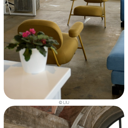
Универсальный вариант для жаворонков и
сов. У сети шесть точек в Махачкале и
четыре в Каспийске, почти все работают с
6:55 до 02:00. Это не формат «взял кофе и
ушёл» — здесь спокойно относятся к
долгой работе.
Комфортная посадка, стабильный