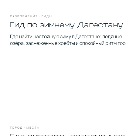
РАЗВЛЕЧЕНИЯ · ГИДЫ
Гид по зимнему Дагестану
Я соглашаюсь с условиями
Политики
Где найти настоящую зиму в Дагестане: ледяные
обработки персональных данных
озёра, заснеженные хребты и спокойный ритм гор
Я даю согласие на получение
рекламной
и информационной рассылки
ПОДПИСАТЬСЯ
Политика конфиденциальности
Пользовательское соглашение
Политика обработки персональных
данных
Согласие на рекламную и
информационную рассылку
ГОРОД · МЕСТА