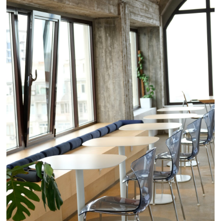
интернет, хороший кофе, закуски и боулы.
Бариста вежливые и не торопят — можно
работать в своём ритме столько, сколько
нужно.
Дата
Автор
29 декабря 2025 г.
Миясат Карахова
Поделиться в соцсетях