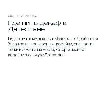
*
ЕДА · ГАСТРО-ГИД
Где пить декаф в
Дагестане
Рубрики
О проекте
Герои
Редакция
Культура
Вакансии
Гид по лучшему декафу в Махачкале, Дербенте и
Город
Контакты
Хасавюрте: проверенные кофейни, спешалти-
Стиль
точки и локальные места, которые меняют
Еда
кофейную культуру Дагестана.
Развлечения
Бизнес
Партнёрство
Рекламодателям
Рассылка новых материалов