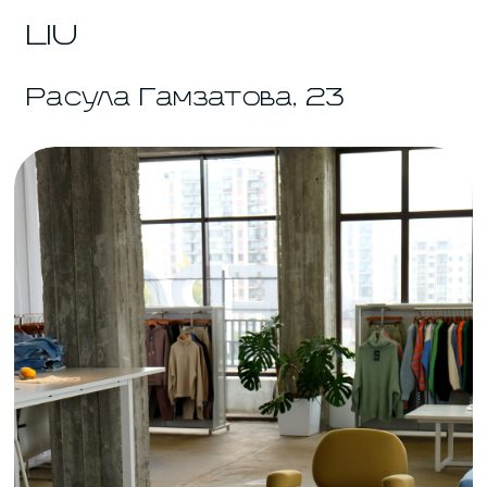
Не только магазин одежды, но и
полноценное городское пространство, где
можно поработать. Минималистичный
интерьер с бетонными стенами,
дизайнерскими акцентами и неоновым
светом создаёт спокойную, несуетную
атмосферу.
Здесь удобно сидеть с ноутбуком
несколько часов подряд. Отдельный плюс
— большие окна с видом на море и город.
Внутри работает барная зона с
полноценным меню и напитками, так что
пауза на обед решается на месте.
Время работы:
10:00–20:00
FABRISTA