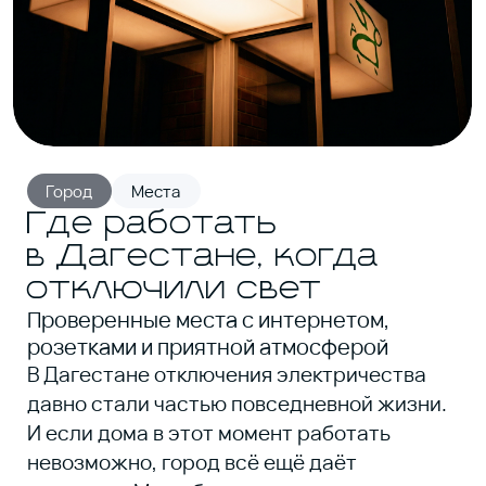
Город
Места
Где работать
в Дагестане, когда
отключили свет
Проверенные места с интернетом,
розетками и приятной атмосферой
В Дагестане отключения электричества
давно стали частью повседневной жизни.
И если дома в этот момент работать
невозможно, город всё ещё даёт
варианты. Мы собрали места, куда можно
прийти с ноутбуком, спокойно поработать
и не ловить на себе взгляды из серии «вы
ещё долго?».
В списке — коворкинги, библиотеки,
культурные пространства и кофейни, где
работать действительно нормально.